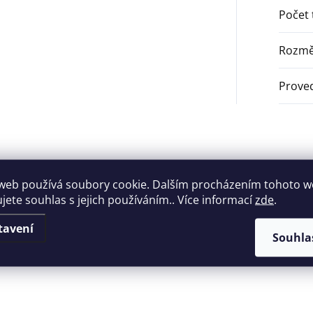
Počet 
Rozmě
Proved
web používá soubory cookie. Dalším procházením tohoto 
 podsvícením
ujete souhlas s jejich používáním.. Více informací
zde
.
likaci/bezdotykově
tavení
Souhla
 odstřežení/poplachu