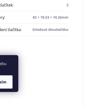
tlačítek
:
2
ry
:
82 × 70,53 × 10,26mm
ení tlačítka
:
Středové dloutlačítko
webu
sím