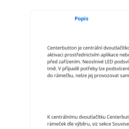
Popis
Centerbutton je centrální dvoutlačít
aktivaci prostřednictvím aplikace n
před zařízením. Neoslnivé LED podsvíc
tmě. V případě potřeby lze podsvícení
do rámečku, nelze jej provozovat sam
K centrálnímu dvoutlačítku Centerbutt
rámeček dle výběru, viz sekce Souvisej