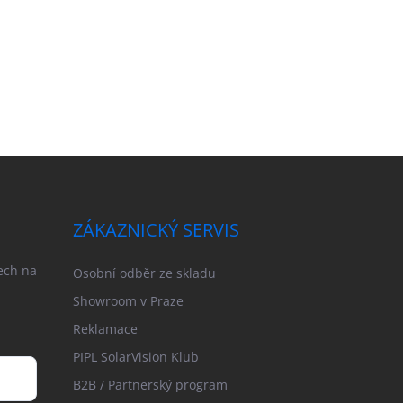
ZÁKAZNICKÝ SERVIS
ech na
Osobní odběr ze skladu
Showroom v Praze
Reklamace
PIPL SolarVision Klub
B2B / Partnerský program