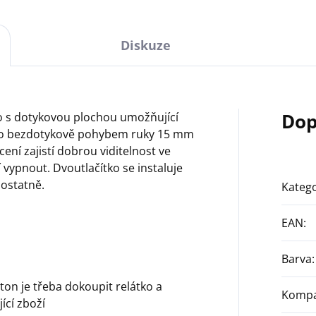
Diskuze
Dop
ko s dotykovou plochou umožňující
ebo bezdotykově pohybem ruky 15 mm
ení zajistí dobrou viditelnost ve
 vypnout. Dvoutlačítko se instaluje
ostatně.
Katego
EAN
:
Barva
:
on je třeba dokoupit relátko a
Kompat
ící zboží