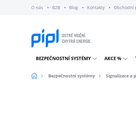
Přejít
O nás
B2B
Blog
Kontakty
Obchodní 
na
obsah
BEZPEČNOSTNÍ SYSTÉMY
AKCE %
Domů
Bezpečnostní systémy
Signalizace a 
Neohodnoceno
Podrobnosti h
EXTERNÍ SKLAD