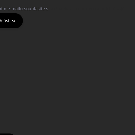
ním e-mailu souhlasíte s
podmínkami ochrany osobních údajů
hlásit se