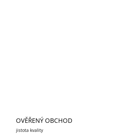
2026
MOŽNOSTI DORUČENÍ
Přidat do košíku
nterButton (2-gang) do rámečku pro
ZEPTAT SE
HLÍDAT
OVĚŘENÝ OBCHOD
jistota kvality