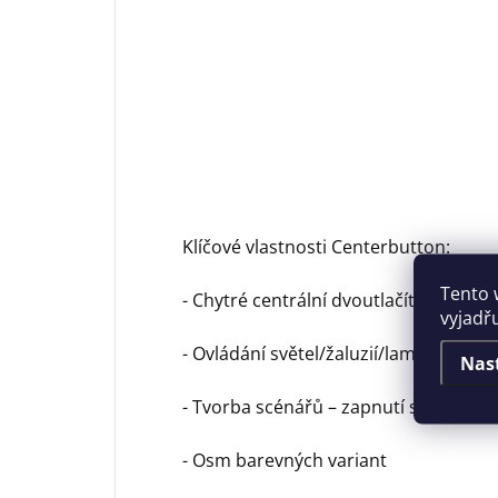
Klíčové vlastnosti Centerbutton:
Tento 
- Chytré centrální dvoutlačítko s LED
vyjadř
- Ovládání světel/žaluzií/lamp skrz ap
Nas
- Tvorba scénářů – zapnutí světel při
- Osm barevných variant