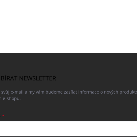
BÍRAT NEWSLETTER
e svůj e-mail a my vám budeme zasílat informace o nových produkt
 e-shopu.
L