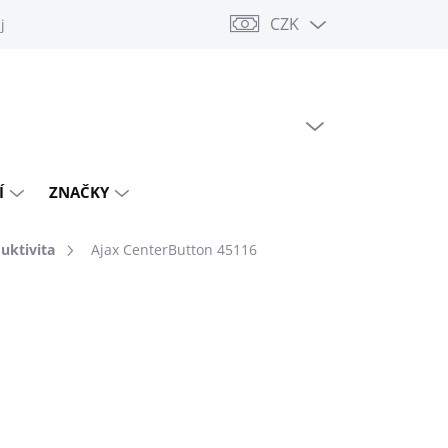
CZK
jů
PRÁZDNÝ KOŠÍK
NÁKUPNÍ
KOŠÍK
Í
ZNAČKY
uktivita
Ajax CenterButton 45116