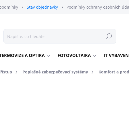
podmínky
Stav objednávky
Podmínky ochrany osobních úda
Hledat
TERMOVIZE A OPTIKA
FOTOVOLTAIKA
IT VYBAVEN
přístup
Poplašné zabezpečovací systémy
Komfort a prod
odnocení
ZNAČKA:
AJAX
371 Kč
358 Kč
296 Kč bez DPH