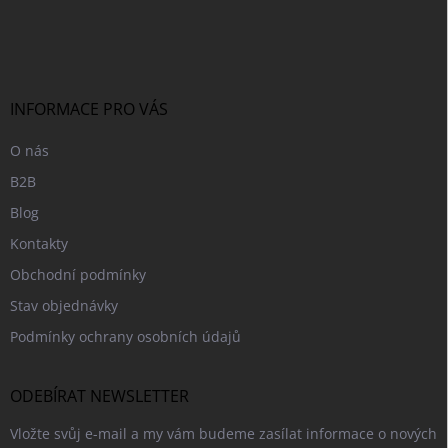
á
p
a
t
í
INFORMACE PRO VÁS
O nás
B2B
Blog
Kontakty
Obchodní podmínky
Stav objednávky
Podmínky ochrany osobních údajů
ODEBÍRAT NEWSLETTER
Vložte svůj e-mail a my vám budeme zasílat informace o nových