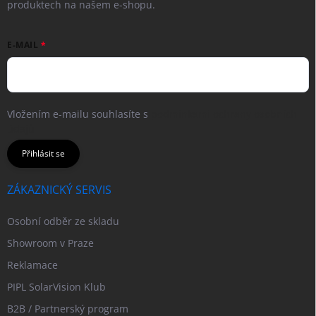
produktech na našem e-shopu.
E-MAIL
Vložením e-mailu souhlasíte s
podmínkami ochrany osobních
údajů
Přihlásit se
ZÁKAZNICKÝ SERVIS
Osobní odběr ze skladu
Showroom v Praze
Reklamace
PIPL SolarVision Klub
B2B / Partnerský program