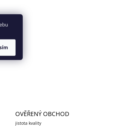
webu
sím
OVĚŘENÝ OBCHOD
jistota kvality