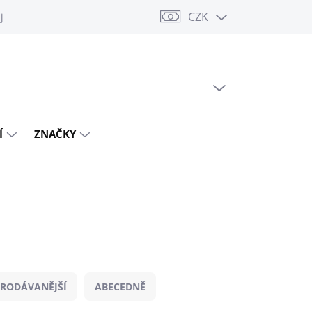
CZK
jů
PRÁZDNÝ KOŠÍK
NÁKUPNÍ
KOŠÍK
Í
ZNAČKY
PRODÁVANĚJŠÍ
ABECEDNĚ