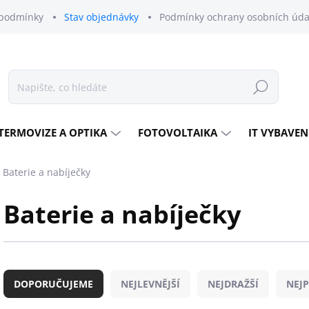
podmínky
Stav objednávky
Podmínky ochrany osobních úda
Hledat
TERMOVIZE A OPTIKA
FOTOVOLTAIKA
IT VYBAVEN
Baterie a nabíječky
Baterie a nabíječky
Ř
a
DOPORUČUJEME
NEJLEVNĚJŠÍ
NEJDRAŽŠÍ
NEJ
z
e