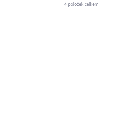
4
položek celkem
PIPL SOLARVISION
CR3
7326909000
KLUB
KLADEM
SKLADEM
ií
PARD DS35/NS4
prodloužené
víčko/krytka
390 Kč
322 Kč bez DPH
Do košíku