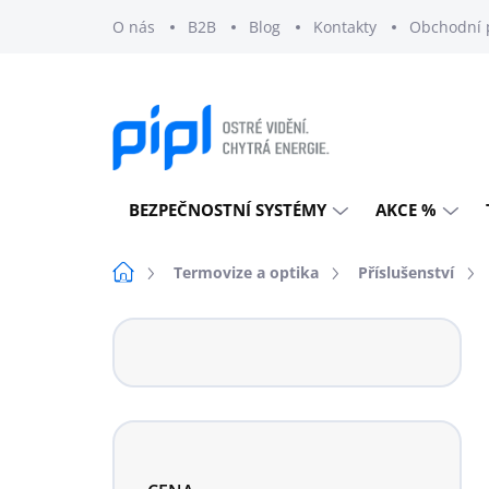
Přejít
O nás
B2B
Blog
Kontakty
Obchodní 
na
obsah
BEZPEČNOSTNÍ SYSTÉMY
AKCE %
Domů
Termovize a optika
Příslušenství
P
o
s
t
r
a
n