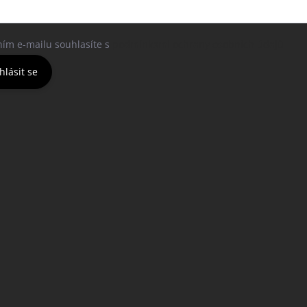
ním e-mailu souhlasíte s
podmínkami ochrany osobních údajů
hlásit se