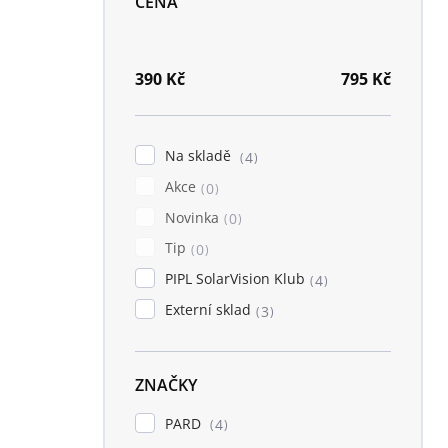
CENA
n
í
p
a
390
Kč
795
Kč
n
e
l
Na skladě
4
Akce
0
Novinka
0
Tip
0
PIPL SolarVision Klub
4
Externí sklad
3
ZNAČKY
PARD
4