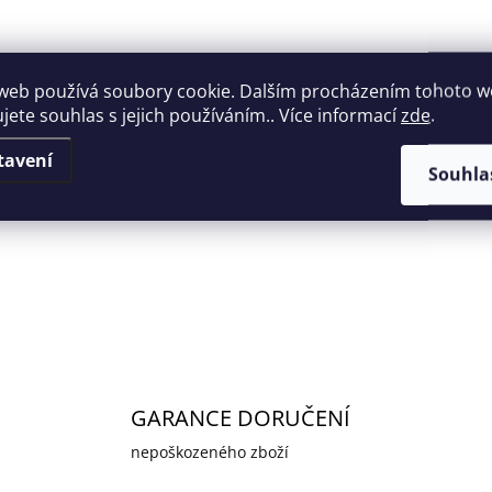
battery 21700
752 Kč
621 Kč bez DPH
web používá soubory cookie. Dalším procházením tohoto 
ujete souhlas s jejich používáním.. Více informací
zde
.
Do košíku
tavení
Souhla
PARD Akumulátor 21700
O
v
l
á
d
GARANCE DORUČENÍ
a
c
nepoškozeného zboží
í