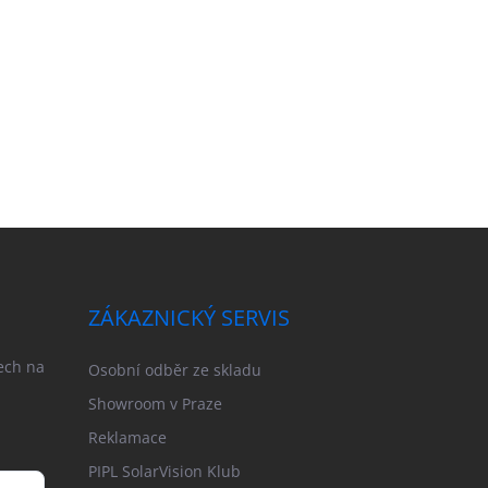
ZÁKAZNICKÝ SERVIS
ech na
Osobní odběr ze skladu
Showroom v Praze
Reklamace
PIPL SolarVision Klub