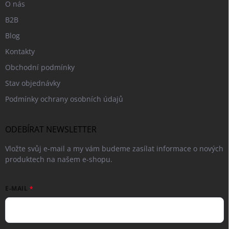
O nás
B2B
Blog
Kontakty
Obchodní podmínky
Stav objednávky
Podmínky ochrany osobních údajů
ODEBÍRAT NEWSLETTER
Vložte svůj e-mail a my vám budeme zasílat informace o nových
produktech na našem e-shopu.
E-MAIL