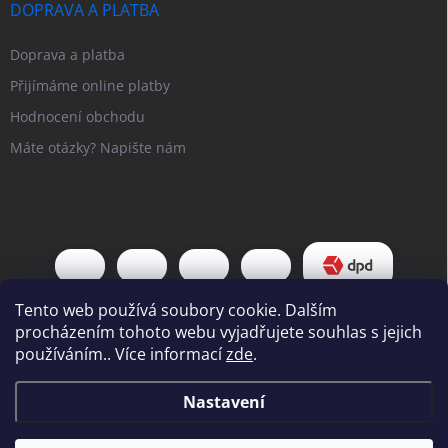
DOPRAVA A PLATBA
Doprava a platba
Přijímáme online platby
Hodnocení obchodu
Máte otázky? Napište nám
Tento web používá soubory cookie. Dalším
procházením tohoto webu vyjadřujete souhlas s jejich
používáním.. Více informací
zde
.
Copyright 2026
Pipl EU
. Všechna práva vyhrazena.
Upravit nastavení
Nastavení
cookies
Vážení zákazníci, Od 31. 7. do 7. 8. bude náš
Vytvořil Shoptet
showroom uzavřen pro osobní návštěvy. Odesílání