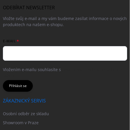
ODEBÍRAT NEWSLETTER
Vložte svůj e-mail a my vám budeme zasílat informace o nových
produktech na našem e-shopu.
E-MAIL
Vložením e-mailu souhlasíte s
podmínkami ochrany osobních
údajů
Přihlásit se
ZÁKAZNICKÝ SERVIS
Osobní odběr ze skladu
Showroom v Praze