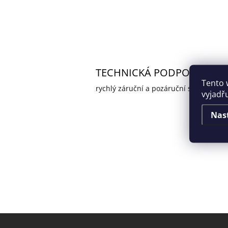
TECHNICKÁ PODPORA
Tento 
rychlý záruční a pozáruční servis
vyjadř
Nas
Z