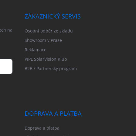
ZÁKAZNICKÝ SERVIS
ech na
Osobní odběr ze skladu
Showroom v Praze
Reklamace
PIPL SolarVision Klub
B2B / Partnerský program
DOPRAVA A PLATBA
Doprava a platba