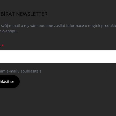
BÍRAT NEWSLETTER
e svůj e-mail a my vám budeme zasílat informace o nových produkt
 e-shopu.
L
ním e-mailu souhlasíte s
podmínkami ochrany osobních údajů
hlásit se