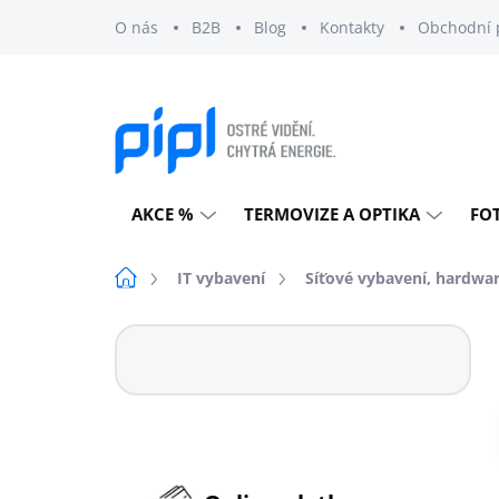
Přejít
O nás
B2B
Blog
Kontakty
Obchodní 
na
obsah
AKCE %
TERMOVIZE A OPTIKA
FO
Domů
IT vybavení
Síťové vybavení, hardwa
P
o
s
t
r
a
n