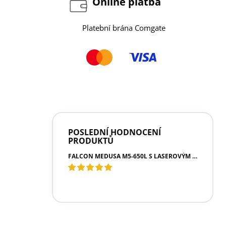
Online platba
n
í
p
Platební brána Comgate
a
n
e
l
POSLEDNÍ HODNOCENÍ
PRODUKTŮ
FALCON MEDUSA M5-650L S LASEROVÝM DÁLKOMĚREM