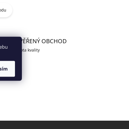
odu
OVĚŘENÝ OBCHOD
webu
jistota kvality
sím