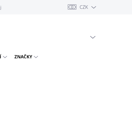
CZK
jů
PRÁZDNÝ KOŠÍK
NÁKUPNÍ
KOŠÍK
Í
ZNAČKY