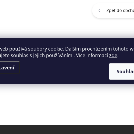
Zpět do obch
GARANCE DORUČENÍ
web používá soubory cookie. Dalším procházením tohoto 
nepoškozeného zboží
ujete souhlas s jejich používáním.. Více informací
zde
.
tavení
Souhla