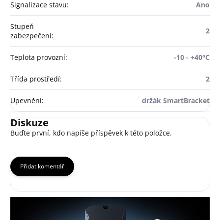
Signalizace stavu
:
Ano
Stupeň
2
zabezpečení
:
Teplota provozní
:
-10 - +40°C
Třída prostředí
:
2
Upevnění
:
držák SmartBracket
Diskuze
Buďte první, kdo napíše příspěvek k této položce.
Přidat komentář