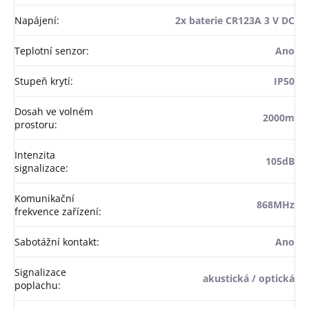
Napájení
:
2x baterie CR123A 3 V DC
Teplotní senzor
:
Ano
Stupeň krytí
:
IP50
Dosah ve volném
2000m
prostoru
:
Intenzita
105dB
signalizace
:
Komunikační
868MHz
frekvence zařízení
:
Sabotážní kontakt
:
Ano
Signalizace
akustická / optická
poplachu
: