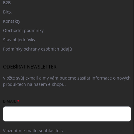
B2B
Blog
Kontakty
Obchodní podmínky
Stav objednávky
Podmínky ochrany osobních údajů
ODEBÍRAT NEWSLETTER
Vložte svůj e-mail a my vám budeme zasílat informace o nových
produktech na našem e-shopu.
E-MAIL
Vložením e-mailu souhlasíte s
podmínkami ochrany osobních