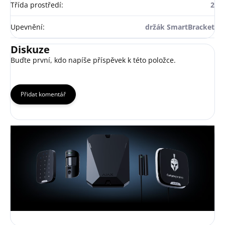
Třída prostředí
:
2
Upevnění
:
držák SmartBracket
Diskuze
Buďte první, kdo napíše příspěvek k této položce.
Přidat komentář