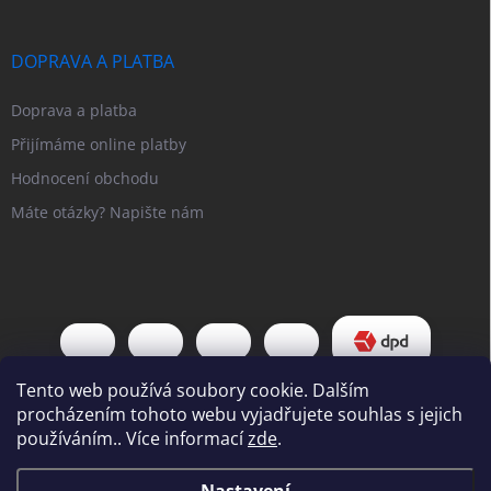
DOPRAVA A PLATBA
Doprava a platba
Přijímáme online platby
Hodnocení obchodu
Máte otázky? Napište nám
Tento web používá soubory cookie. Dalším
procházením tohoto webu vyjadřujete souhlas s jejich
používáním.. Více informací
zde
.
Copyright 2026
Pipl EU
. Všechna práva vyhrazena.
Upravit nastavení