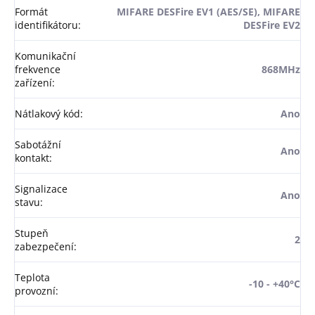
Formát
MIFARE DESFire EV1 (AES/SE), MIFARE
identifikátoru
:
DESFire EV2
Komunikační
frekvence
868MHz
zařízení
:
Nátlakový kód
:
Ano
Sabotážní
Ano
kontakt
:
Signalizace
Ano
stavu
:
Stupeň
2
zabezpečení
:
Teplota
-10 - +40°C
provozní
: