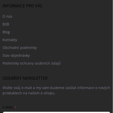
t
í
INFORMACE PRO VÁS
O nás
B2B
Blog
Kontakty
Obchodní podmínky
Stav objednávky
Podmínky ochrany osobních údajů
ODEBÍRAT NEWSLETTER
Vložte svůj e-mail a my vám budeme zasílat informace o nových
produktech na našem e-shopu.
E-MAIL