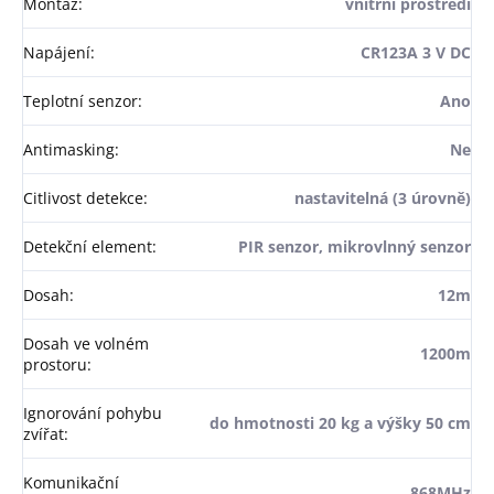
Montáž
:
vnitřní prostředí
Napájení
:
CR123A 3 V DC
Teplotní senzor
:
Ano
Antimasking
:
Ne
Citlivost detekce
:
nastavitelná (3 úrovně)
Detekční element
:
PIR senzor, mikrovlnný senzor
Dosah
:
12m
Dosah ve volném
1200m
prostoru
:
Ignorování pohybu
do hmotnosti 20 kg a výšky 50 cm
zvířat
:
Komunikační
868MHz