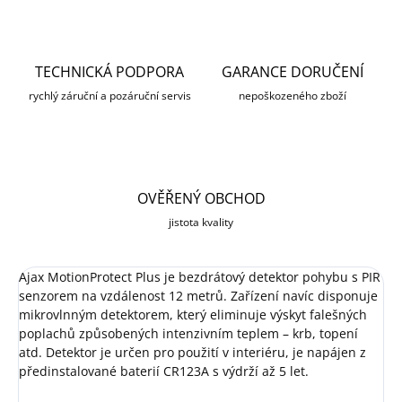
TECHNICKÁ PODPORA
GARANCE DORUČENÍ
rychlý záruční a pozáruční servis
nepoškozeného zboží
OVĚŘENÝ OBCHOD
jistota kvality
Ajax MotionProtect Plus je bezdrátový detektor pohybu s PIR
senzorem na vzdálenost 12 metrů. Zařízení navíc disponuje
mikrovlnným detektorem, který eliminuje výskyt falešných
poplachů způsobených intenzivním teplem – krb, topení
atd. Detektor je určen pro použití v interiéru, je napájen z
předinstalované baterií CR123A s výdrží až 5 let.