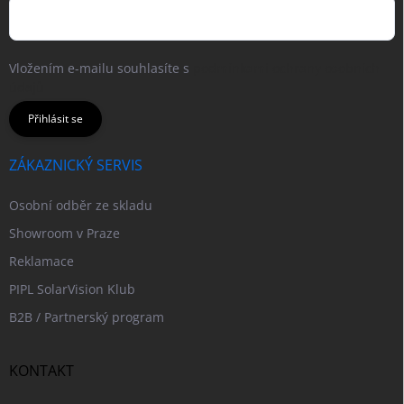
Vložením e-mailu souhlasíte s
podmínkami ochrany osobních
údajů
Přihlásit se
ZÁKAZNICKÝ SERVIS
Osobní odběr ze skladu
Showroom v Praze
Reklamace
PIPL SolarVision Klub
B2B / Partnerský program
KONTAKT