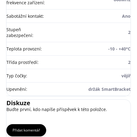
frekvence zařízení
:
Sabotážní kontakt
:
Ano
Stupeň
2
zabezpečení
:
Teplota provozní
:
-10 - +40°C
Třída prostředí
:
2
Typ čočky
:
vějíř
Upevnění
:
držák SmartBracket
Diskuze
Buďte první, kdo napíše příspěvek k této položce.
Přidat komentář