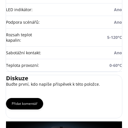
LED indikátor
:
Ano
Podpora scénářů
:
Ano
Rozsah teplot
5-120°C
kapalin
:
Sabotážní kontakt
:
Ano
Teplota provozní
:
0-60°C
Diskuze
Buďte první, kdo napíše příspěvek k této položce.
Přidat komentář