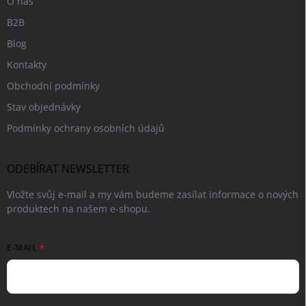
O nás
B2B
Blog
Kontakty
Obchodní podmínky
Stav objednávky
Podmínky ochrany osobních údajů
ODEBÍRAT NEWSLETTER
Vložte svůj e-mail a my vám budeme zasílat informace o nových
produktech na našem e-shopu.
E-MAIL