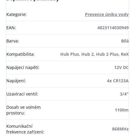
Kategorie
:
Prevence úniku vody
EAN
:
4823114030949
Barva
:
Bílá
Kompatibilita
:
Hub Plus, Hub 2, Hub 2 Plus, ReX
Napájecí napětí
:
12V DC
Napájení
:
4x CR123A
Uzavírací ventil
:
3/4"
Dosah ve volném
1100m
prostoru
:
Komunikační
868MHz
frekvence zařízení
: