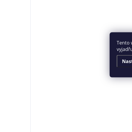
Tento 
vyjadř
Nas