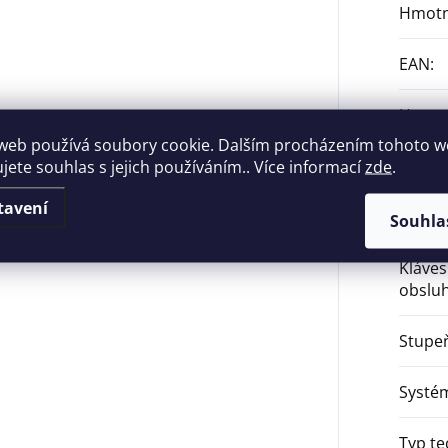
Hmotn
EAN
:
Hmotn
web používá soubory cookie. Dalším procházením tohoto 
ujete souhlas s jejich používáním.. Více informací
zde
.
Typ p
tavení
Umíst
Souhla
Kláves
obslu
Stupe
Systé
Typ te