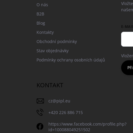
í
Vložt
O nás
našem
B2B
Blog
E-MAI
Kontakty
Obchodní podmínky
Stav objednávky
Vlože
Podmínky ochrany osobních údajů
Při
KONTAKT
cz
@
pipl.eu
+420 226 886 715
https://www.facebook.com/profile.php?
id=100088049251502