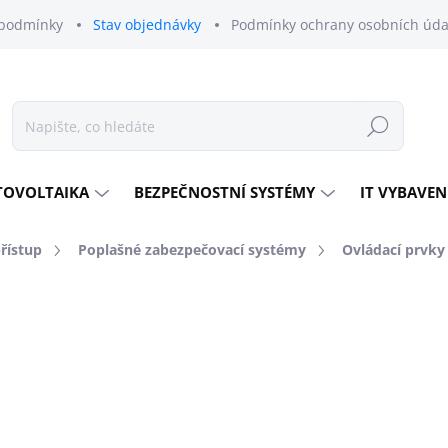
podmínky
Stav objednávky
Podmínky ochrany osobních úda
Hledat
TOVOLTAIKA
BEZPEČNOSTNÍ SYSTÉMY
IT VYBAVEN
přístup
Poplašné zabezpečovací systémy
Ovládací prvky 
odnocení
ZNAČKA:
DAHUA TECHNOLOGY
2 315 Kč