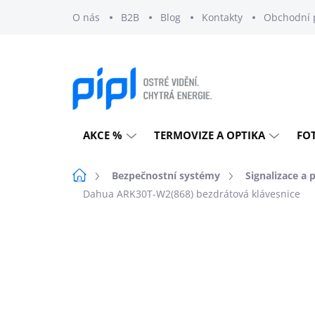
Přejít
O nás
B2B
Blog
Kontakty
Obchodní 
na
obsah
AKCE %
TERMOVIZE A OPTIKA
FO
Domů
Bezpečnostní systémy
Signalizace a 
Dahua ARK30T-W2(868) bezdrátová klávesnice
Neohodnoceno
Podrobnosti h
DOPRAVA ZDARMA
EXTERNÍ SKLAD