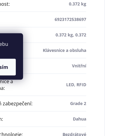
ost
:
0.372 kg
6923172538697
ost
:
0.372 kg, 0.372
webu
roduktu
:
Klávesnice a obsluha
ění
:
Vnitřní
sím
nice a
LED, RFID
ha
:
ň zabezpečení
:
Grade 2
m
:
Dahua
chnologie
:
Bezdrátové