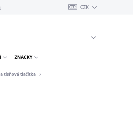
CZK
jů
PRÁZDNÝ KOŠÍK
NÁKUPNÍ
KOŠÍK
Í
ZNAČKY
a tísňová tlačítka