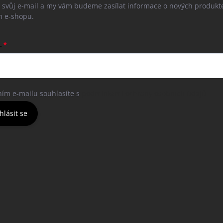
e svůj e-mail a my vám budeme zasílat informace o nových produkt
 e-shopu.
L
ním e-mailu souhlasíte s
podmínkami ochrany osobních údajů
hlásit se