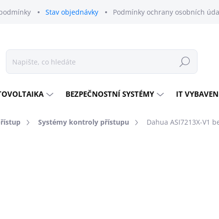
podmínky
Stav objednávky
Podmínky ochrany osobních úda
Hledat
TOVOLTAIKA
BEZPEČNOSTNÍ SYSTÉMY
IT VYBAVEN
přístup
Systémy kontroly přístupu
Dahua ASI7213X-V1 be
odnocení
ZNAČKA:
DAHUA TECHNOLOGY
15 428 Kč
15 
12 500 Kč bez DPH