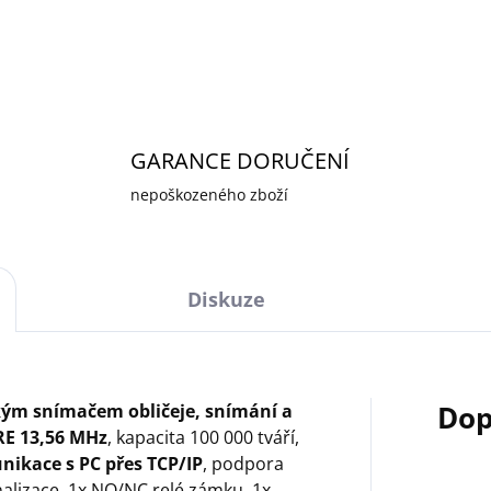
DETAILNÍ INFORMACE
GARANCE DORUČENÍ
nepoškozeného zboží
Diskuze
Dop
kým snímačem obličeje, snímání a
RE 13,56 MHz
, kapacita 100 000 tváří,
ikace s PC přes TCP/IP
, podpora
nalizace, 1x NO/NC relé zámku, 1x