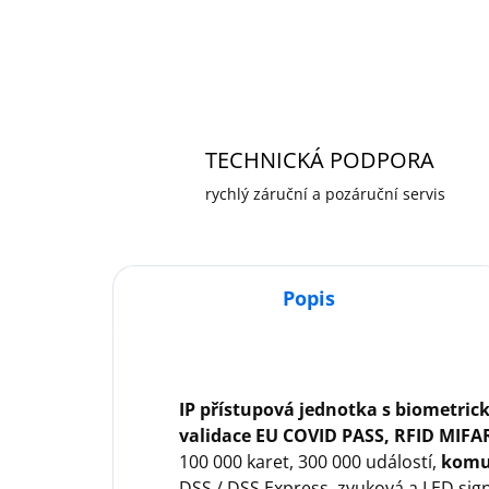
TECHNICKÁ PODPORA
rychlý záruční a pozáruční servis
Popis
IP přístupová jednotka s biometric
validace EU COVID PASS, RFID MIFA
100 000 karet, 300 000 událostí,
komun
DSS / DSS Express, zvuková a LED sig