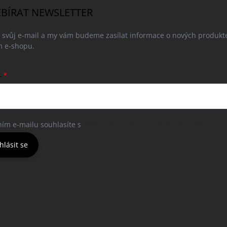
BÍRAT NEWSLETTER
e svůj e-mail a my vám budeme zasílat informace o nových produkt
 e-shopu.
L
ním e-mailu souhlasíte s
podmínkami ochrany osobních údajů
hlásit se