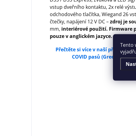
vstup dveřního kontaktu, 2x relé výst
odchodového tlačítka, Wiegand 26 vs
čtečky, napájení 12 V DC –
zdroj je so
mm,
interiérové použití. Firmware
pouze v anglickém jazyce.
Tento 
Přečtěte si více v naší případov
vyjadř
COVID pasů (Green Pass / di
Nas