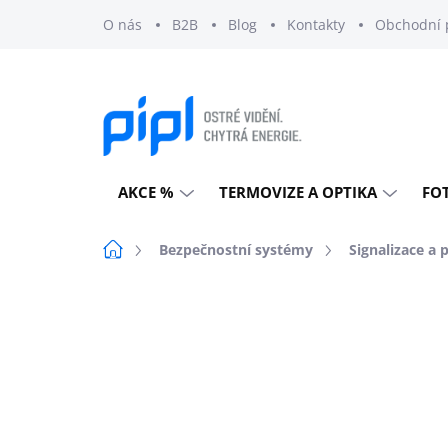
Přejít
O nás
B2B
Blog
Kontakty
Obchodní 
na
obsah
AKCE %
TERMOVIZE A OPTIKA
FO
Domů
Bezpečnostní systémy
Signalizace a 
Neohodnoceno
Podrobnosti h
DOPRAVA ZDARMA
EXTERNÍ SKLAD