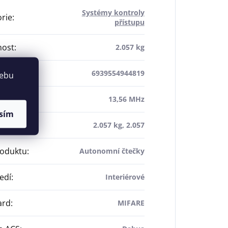
Systémy kontroly
rie
:
přístupu
ost
:
2.057 kg
6939554944819
webu
ence
:
13,56 MHz
sím
ost
:
2.057 kg, 2.057
roduktu
:
Autonomní čtečky
edí
:
Interiérové
ard
:
MIFARE