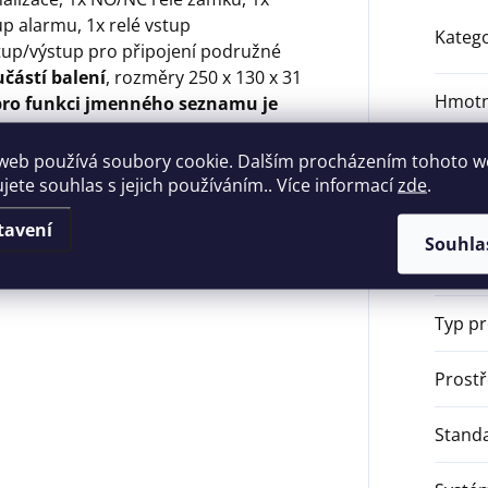
up alarmu, 1x relé vstup
Katego
tup/výstup pro připojení podružné
učástí balení
, rozměry 250 x 130 x 31
Hmotn
 pro funkci jmenného seznamu je
EAN
:
web používá soubory cookie. Dalším procházením tohoto 
é studii – Samoobslužné skenování
ujete souhlas s jejich používáním.. Více informací
zde
.
gitální zelený certifikát).
Frekv
tavení
Souhla
Hmotn
Typ p
Prostř
Stand