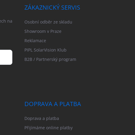
ZÁKAZNICKÝ SERVIS
ech na
Osobní odběr ze skladu
Showroom v Praze
Reklamace
PIPL SolarVision Klub
B2B / Partnerský program
DOPRAVA A PLATBA
Doprava a platba
Přijímáme online platby