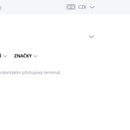
CZK
jů
PRÁZDNÝ KOŠÍK
NÁKUPNÍ
KOŠÍK
Í
ZNAČKY
zkontaktní přístupový terminál
125 Kč