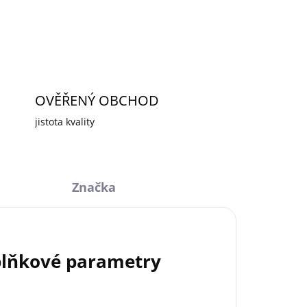
ZEPTAT SE
HLÍDAT
OVĚŘENÝ OBCHOD
jistota kvality
Značka
lňkové parametry