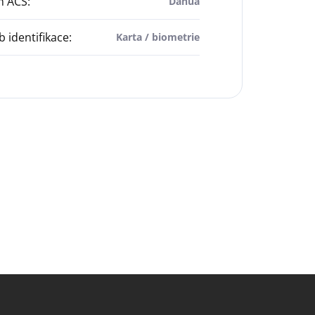
m ACS
:
Dahua
 identifikace
:
Karta / biometrie