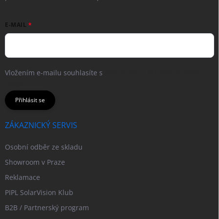
E-MAIL
Vložením e-mailu souhlasíte s
podmínkami ochrany osobních
údajů
Přihlásit se
ZÁKAZNICKÝ SERVIS
Osobní odběr ze skladu
Showroom v Praze
Reklamace
PIPL SolarVision Klub
B2B / Partnerský program