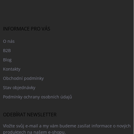
á
p
a
t
í
INFORMACE PRO VÁS
O nás
B2B
Blog
Kontakty
Obchodní podmínky
Stav objednávky
Podmínky ochrany osobních údajů
ODEBÍRAT NEWSLETTER
Vložte svůj e-mail a my vám budeme zasílat informace o nových
produktech na našem e-shopu.