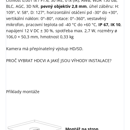
citlivost 0,001 lx / F1.6, 30 IRE, 0 lx (IR), AWB, WDR 130 dB,
BLC, AGC, 3D NR,
pevný objektiv 2,8 mm
, úhel záběru: H:
109°, V: 58°, D: 127°, horizontální otáčení pd -30° do +30°,
vertikální náklon: 0°–80°, rotace: 0°–360°, vestavěný
mikrofon, pracovní teplota od -40 °C do +60 °C,
IP 67, IK 10
,
napájení 12 V DC ± 30 %, spotřeba max. 2,7 W, rozměry ø
106,0 × 50,3 mm, hmotnost 0,33 kg
Kamera má přepínatelný výstup HD/SD.
PROČ VYBRAT HDCVI A JAKÉ JSOU VÝHODY INSTALACE?
Příklady montáže
Montáž na strop