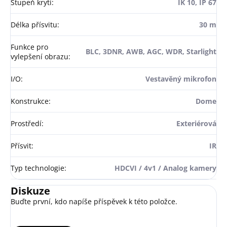
Stupeň krytí
:
IK 10, IP 67
Délka přísvitu
:
30 m
Funkce pro
BLC, 3DNR, AWB, AGC, WDR, Starlight
vylepšení obrazu
:
I/O
:
Vestavěný mikrofon
Konstrukce
:
Dome
Prostředí
:
Exteriérová
Přísvit
:
IR
Typ technologie
:
HDCVI / 4v1 / Analog kamery
Diskuze
Buďte první, kdo napíše příspěvek k této položce.