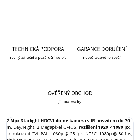
ZEPTAT SE
HLÍDAT
TECHNICKÁ PODPORA
GARANCE DORUČENÍ
rychlý záruční a pozáruční servis
nepoškozeného zboží
OVĚŘENÝ OBCHOD
jistota kvality
2 Mpx Starlight HDCVI dome kamera s IR přísvitem do 30
m
, Day/Night, 2 Megapixel CMOS,
rozlišení 1920 × 1080 px
,
snímkování CVI: PAL: 1080p @ 25 fps, NTSC: 1080p @ 30 fps,