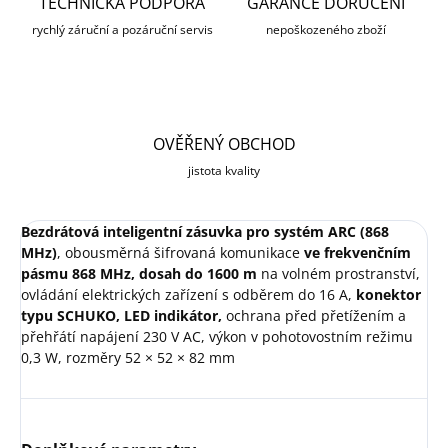
TECHNICKÁ PODPORA
GARANCE DORUČENÍ
rychlý záruční a pozáruční servis
nepoškozeného zboží
OVĚŘENÝ OBCHOD
jistota kvality
Bezdrátová inteligentní zásuvka pro systém ARC (868
MHz)
, obousměrná šifrovaná komunikace
ve frekvenčním
pásmu 868 MHz, dosah do 1600 m
na volném prostranství,
ovládání elektrických zařízení s odběrem do 16 A,
konektor
typu SCHUKO, LED indikátor,
ochrana před přetížením a
přehřátí napájení 230 V AC, výkon v pohotovostním režimu
0,3 W, rozměry 52 × 52 × 82 mm