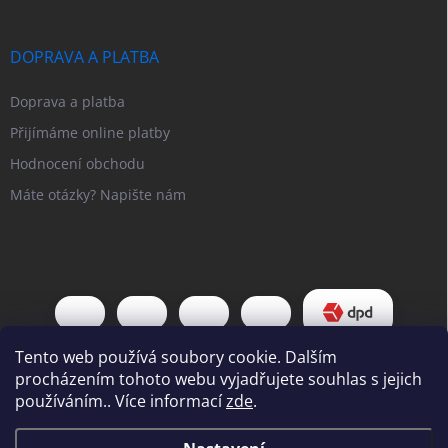
DOPRAVA A PLATBA
Doprava a platba
Přijímáme online platby
Hodnocení obchodu
Máte otázky? Napište nám
Tento web používá soubory cookie. Dalším
procházením tohoto webu vyjadřujete souhlas s jejich
používáním.. Více informací
zde
.
Copyright 2026
Pipl EU
. Všechna práva vyhrazena.
Upravit nastavení