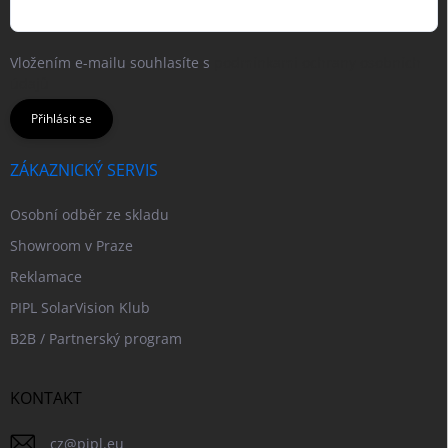
Vložením e-mailu souhlasíte s
podmínkami ochrany osobních
údajů
Přihlásit se
ZÁKAZNICKÝ SERVIS
Osobní odběr ze skladu
Showroom v Praze
Reklamace
PIPL SolarVision Klub
B2B / Partnerský program
KONTAKT
cz
@
pipl.eu