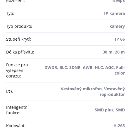
Rozlišení
:
4 Mpx
Typ
:
IP kamera
Typ produktu
:
Kamery
Stupeň krytí
:
IP 66
Délka přísvitu
:
30 m, 20 m
Funkce pro
DWDR, BLC, 3DNR, AWB, HLC, AGC, Full-
vylepšení
color
obrazu
:
Vestavěný mikrofon, Vestavěný
I/O
:
reproduktor
Inteligentní
SMD plus, SMD
funkce
:
Kódování
:
H.265