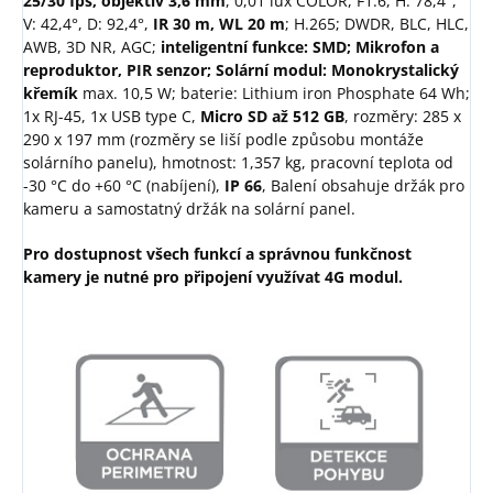
25/30 fps, objektiv 3,6 mm
, 0,01 lux COLOR, F1.6, H: 78,4°,
V: 42,4°, D: 92,4°,
IR 30 m, WL 20 m
; H.265; DWDR, BLC, HLC,
AWB, 3D NR, AGC;
inteligentní funkce: SMD; Mikrofon a
reproduktor, PIR senzor; Solární modul: Monokrystalický
křemík
max. 10,5 W; baterie: Lithium iron Phosphate 64 Wh;
1x RJ-45, 1x USB type C,
Micro SD až 512 GB
, rozměry: 285 x
290 x 197 mm (rozměry se liší podle způsobu montáže
solárního panelu), hmotnost: 1,357 kg, pracovní teplota od
-30 °C do +60 °C (nabíjení),
IP 66
, Balení obsahuje držák pro
kameru a samostatný držák na solární panel.
Pro dostupnost všech funkcí a správnou funkčnost
kamery je nutné pro připojení využívat 4G modul.