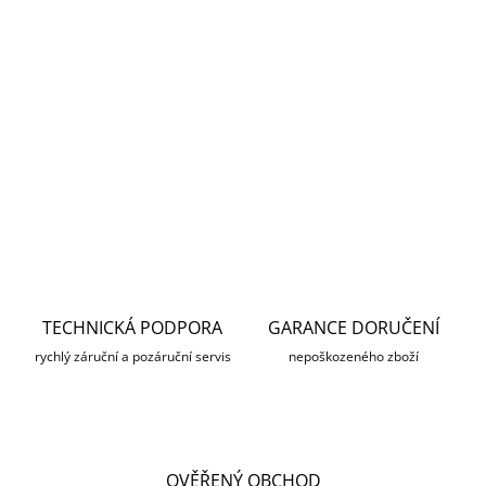
LPR pro města
Parkovací systém
a obce
v office centru
DETAILNÍ INFORMACE
ZEPTAT SE
HLÍDAT
TECHNICKÁ PODPORA
GARANCE DORUČENÍ
rychlý záruční a pozáruční servis
nepoškozeného zboží
OVĚŘENÝ OBCHOD