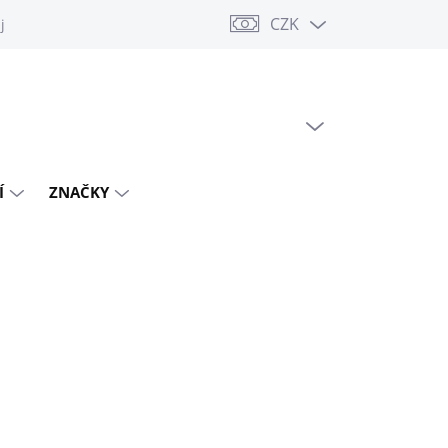
CZK
jů
PRÁZDNÝ KOŠÍK
NÁKUPNÍ
KOŠÍK
Í
ZNAČKY