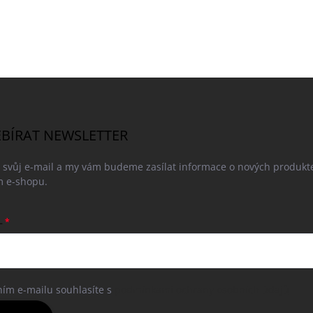
BÍRAT NEWSLETTER
e svůj e-mail a my vám budeme zasílat informace o nových produkt
 e-shopu.
L
ním e-mailu souhlasíte s
podmínkami ochrany osobních údajů