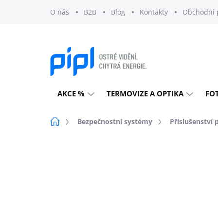
Přejít
O nás
B2B
Blog
Kontakty
Obchodní 
na
obsah
AKCE %
TERMOVIZE A OPTIKA
FO
Domů
Bezpečnostní systémy
Příslušenství 
Neohodnoceno
Podrobnosti h
EXTERNÍ SKLAD