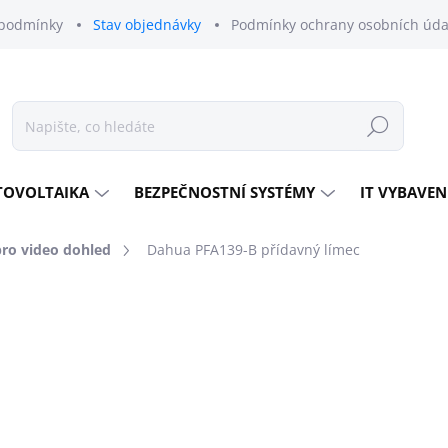
podmínky
Stav objednávky
Podmínky ochrany osobních úda
Hledat
TOVOLTAIKA
BEZPEČNOSTNÍ SYSTÉMY
IT VYBAVEN
pro video dohled
Dahua PFA139-B přídavný límec
odnocení
ZNAČKA:
DAHUA TECHNOLOGY
340 Kč
333 Kč
275 Kč bez DPH