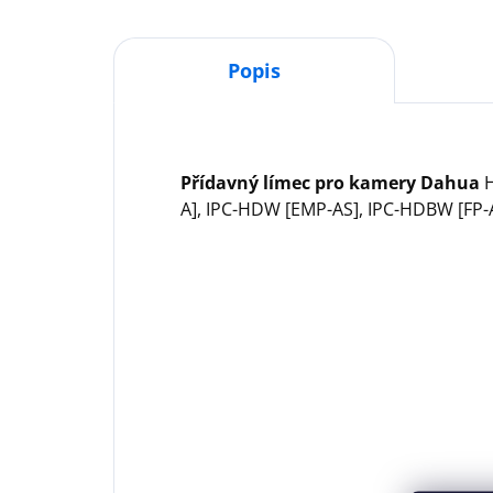
Popis
Přídavný límec pro kamery Dahua
H
A], IPC-HDW [EMP-AS], IPC-HDBW [FP-