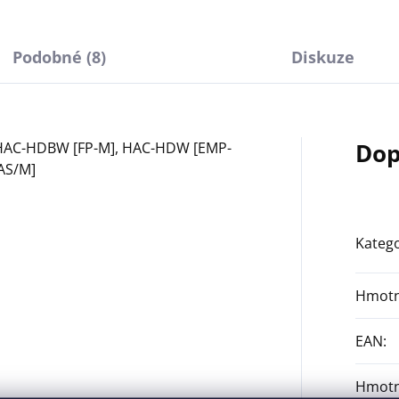
Podobné (8)
Diskuze
Dop
AC-HDBW [FP-M], HAC-HDW [EMP-
AS/M]
Katego
Hmotn
EAN
:
Hmotn