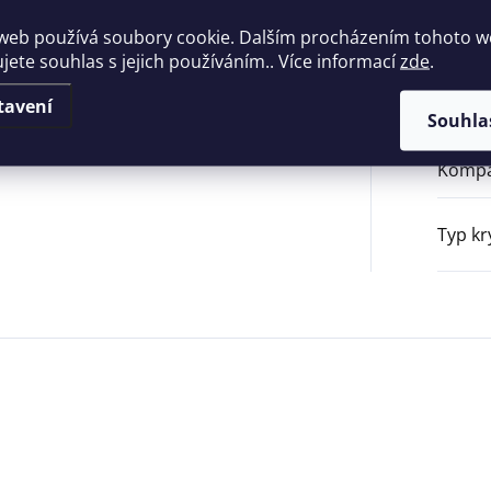
web používá soubory cookie. Dalším procházením tohoto 
Příslu
ujete souhlas s jejich používáním.. Více informací
zde
.
Typ p
tavení
Souhla
Kompa
Typ kr