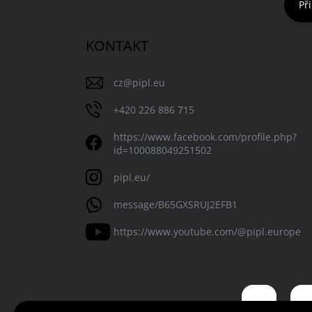
Při
KONTAKT
cz
@
pipl.eu
+420 226 886 715
https://www.facebook.com/profile.php?
id=100088049251502
pipl.eu/
message/B65GXSRUJ2EFB1
https://www.youtube.com/@pipl.europe