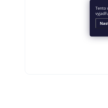
Tento 
vyjadř
Nas