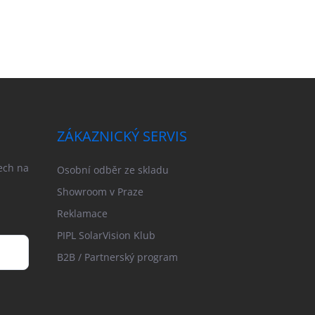
ZÁKAZNICKÝ SERVIS
ech na
Osobní odběr ze skladu
Showroom v Praze
Reklamace
PIPL SolarVision Klub
B2B / Partnerský program