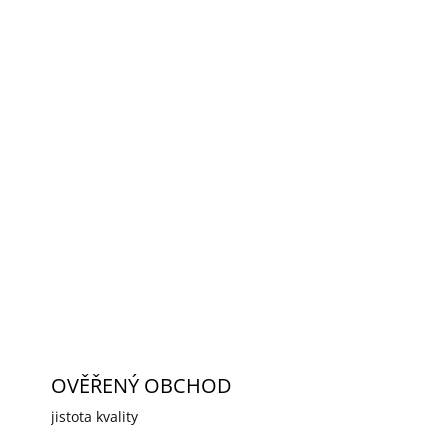
2026
MOŽNOSTI DORUČENÍ
Přidat do košíku
o dome kamery HAC-HDBW [FP-M], HAC-HDW
], IPC-HDBW [FP-AS/M]
ZEPTAT SE
HLÍDAT
OVĚŘENÝ OBCHOD
jistota kvality