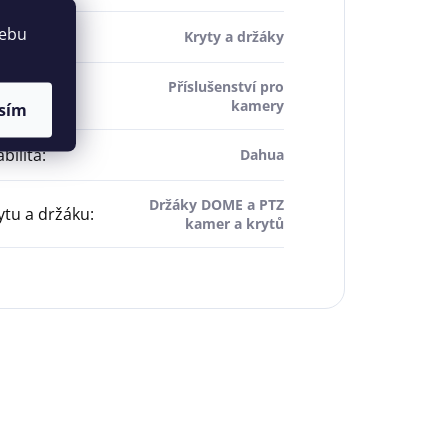
webu
šenství
:
Kryty a držáky
Příslušenství pro
roduktu
:
kamery
sím
bilita
:
Dahua
Držáky DOME a PTZ
ytu a držáku
:
kamer a krytů