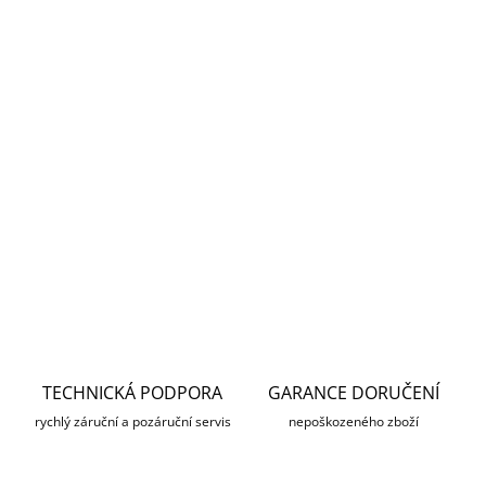
DORUČENÍ
−
+
Přidat do košíku
Dahua přídavný límec pro dome kamery
HDW1430 IPC-
HDW1020 / 1120 / 1220 /1320 / 1420 / 1230 / 1531 / 1431S
DETAILNÍ INFORMACE
ZEPTAT SE
HLÍDAT
TECHNICKÁ PODPORA
GARANCE DORUČENÍ
rychlý záruční a pozáruční servis
nepoškozeného zboží