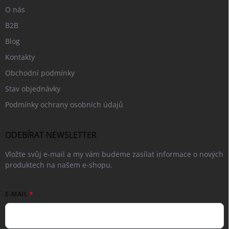
O nás
B2B
Blog
Kontakty
Obchodní podmínky
Stav objednávky
Podmínky ochrany osobních údajů
ODEBÍRAT NEWSLETTER
Vložte svůj e-mail a my vám budeme zasílat informace o nových
produktech na našem e-shopu.
E-MAIL