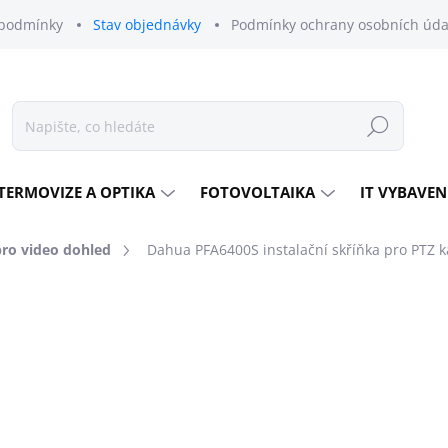
podmínky
Stav objednávky
Podmínky ochrany osobních úda
Hledat
TERMOVIZE A OPTIKA
FOTOVOLTAIKA
IT VYBAVEN
pro video dohled
Dahua PFA6400S instalační skříňka pro PTZ 
odnocení
ZNAČKA:
DAHUA TECHNOLOGY
5 092 Kč
4 208 Kč bez DPH