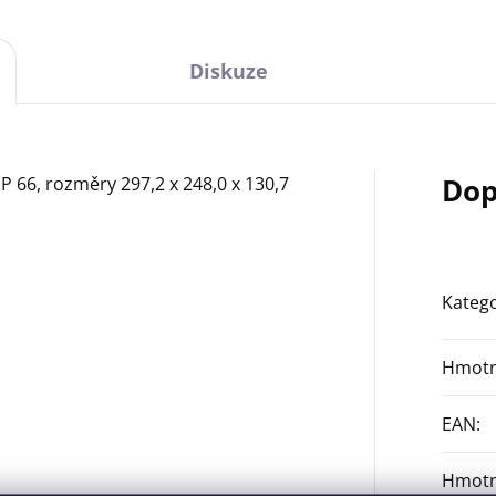
Diskuze
Dop
 IP 66, rozměry 297,2 x 248,0 x 130,7
Katego
Hmotn
EAN
:
Hmotn