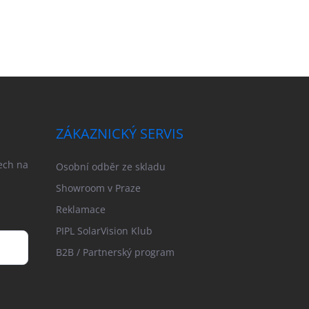
ZÁKAZNICKÝ SERVIS
ech na
Osobní odběr ze skladu
Showroom v Praze
Reklamace
PIPL SolarVision Klub
B2B / Partnerský program