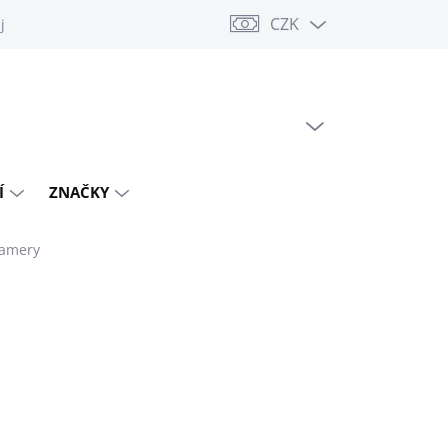
CZK
jů
PRÁZDNÝ KOŠÍK
NÁKUPNÍ
KOŠÍK
Í
ZNAČKY
kamery