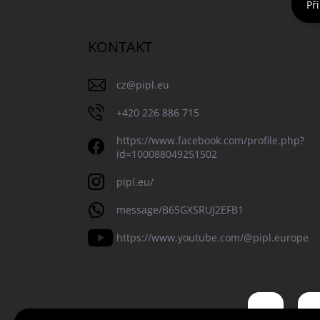
Při
KONTAKT
cz
@
pipl.eu
+420 226 886 715
https://www.facebook.com/profile.php?
id=100088049251502
pipl.eu/
message/B65GXSRUJ2EFB1
https://www.youtube.com/@pipl.europe