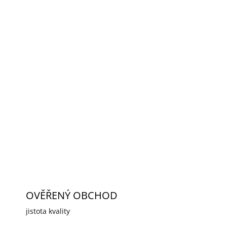
2026
MOŽNOSTI DORUČENÍ
Přidat do košíku
ITC a PTZ
, IP 66, rozměry 297,2 x 248,0 x 130,7
nost 8 kg
ZEPTAT SE
HLÍDAT
OVĚŘENÝ OBCHOD
jistota kvality