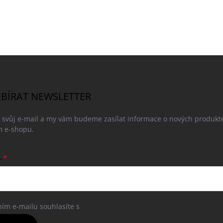
BÍRAT NEWSLETTER
e svůj e-mail a my vám budeme zasílat informace o nových produkt
 e-shopu.
L
ním e-mailu souhlasíte s
podmínkami ochrany osobních údajů