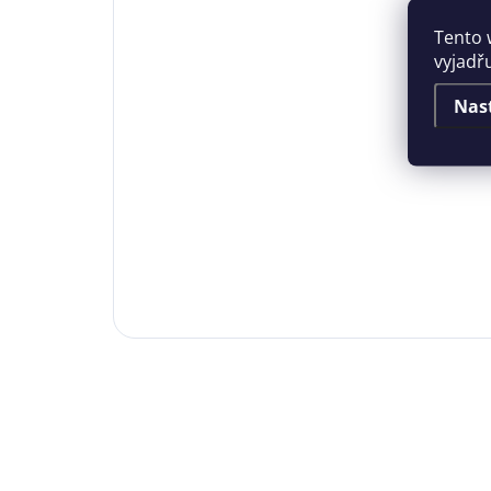
Tento 
vyjadř
Nas