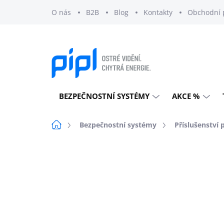
Přejít
O nás
B2B
Blog
Kontakty
Obchodní 
na
obsah
BEZPEČNOSTNÍ SYSTÉMY
AKCE %
Domů
Bezpečnostní systémy
Příslušenství 
Neohodnoceno
Podrobnosti h
DOPRAVA ZDARMA
EXTERNÍ SKLAD