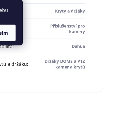
webu
šenství
:
Kryty a držáky
Příslušenství pro
roduktu
:
kamery
sím
bilita
:
Dahua
Držáky DOME a PTZ
ytu a držáku
:
kamer a krytů