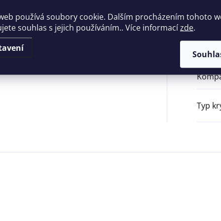
web používá soubory cookie. Dalším procházením tohoto 
Příslu
ujete souhlas s jejich používáním.. Více informací
zde
.
Typ p
tavení
Souhla
Kompa
Typ kr