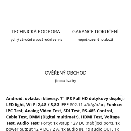
TECHNICKÁ PODPORA
GARANCE DORUČENÍ
rychlý záruční a pozáruční servis
nepoškozeného zboží
OVĚŘENÝ OBCHOD
jistota kvality
Android, ovládací klávesy, 7“ IPS Full HD dotykový displej,
LED light, Wi-Fi 2,4G / 5,8G
IEEE 802.11 a/b/g/n/ac;
Funkce:
IPC Test, Analog Video Test, SDI Test, RS-485 Control,
Cable Test, DMM (Digital multimetr), HDMI Test, Voltage
Test, Audio Test
; Porty: 1x vstup 12V DC (nabíjecí port), 1x
power output 12 V DC / 2 A, 1x audio IN, 1x audio OUT, 1x