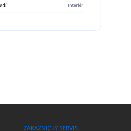
edí
:
Interiér
ZÁKAZNICKÝ SERVIS