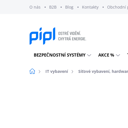
Přejít
O nás
B2B
Blog
Kontakty
Obchodní 
na
obsah
BEZPEČNOSTNÍ SYSTÉMY
AKCE %
Domů
IT vybavení
Síťové vybavení, hardwa
Neohodnoceno
Podrobnosti h
PIPL SOLARVISION
EXTERNÍ SKLAD
KLUB