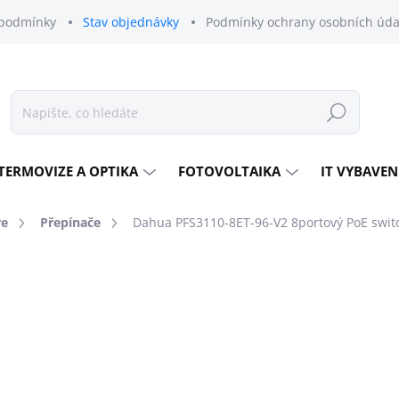
podmínky
Stav objednávky
Podmínky ochrany osobních úda
Hledat
TERMOVIZE A OPTIKA
FOTOVOLTAIKA
IT VYBAVEN
re
Přepínače
Dahua PFS3110-8ET-96-V2 8portový PoE swit
odnocení
ZNAČKA:
DAHUA TECHNOLOGY
4 475 Kč
3 698 Kč bez DPH