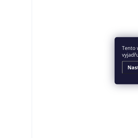
Tento 
vyjadř
Nas