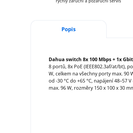
rychlý záruční a pozáruční servis
Popis
Dahua switch 8x 100 Mbps + 1x Gbit 
8 portů, 8x PoE (IEEE802.3af/at/bt), p
W, celkem na všechny porty max. 90 
od -30 °C do +65 °C, napájení 48–57 V 
max. 96 W, rozměry 150 x 100 x 30 m