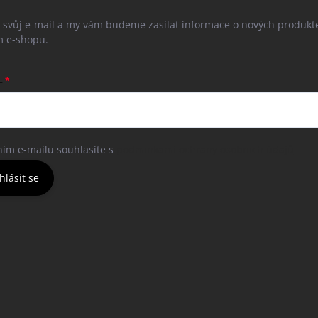
e svůj e-mail a my vám budeme zasílat informace o nových produkt
 e-shopu.
L
ním e-mailu souhlasíte s
podmínkami ochrany osobních údajů
hlásit se