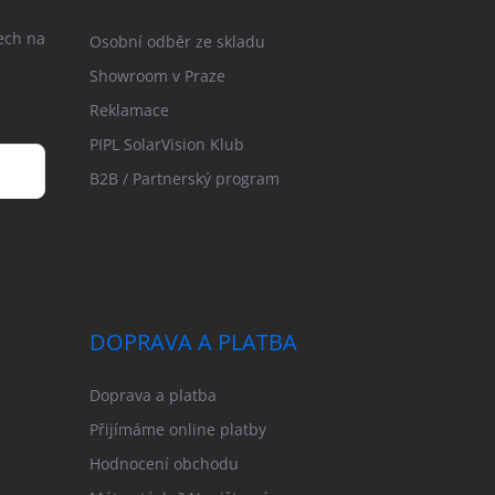
ech na
Osobní odběr ze skladu
Showroom v Praze
Reklamace
PIPL SolarVision Klub
B2B / Partnerský program
DOPRAVA A PLATBA
Doprava a platba
Přijímáme online platby
Hodnocení obchodu