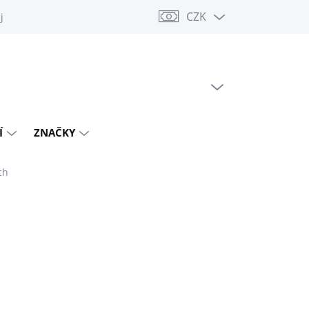
CZK
jů
PRÁZDNÝ KOŠÍK
NÁKUPNÍ
KOŠÍK
Í
ZNAČKY
ch