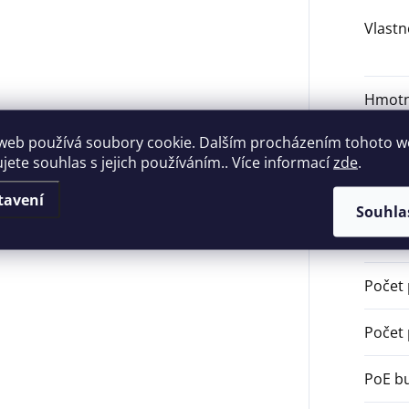
Vlastn
Hmotn
web používá soubory cookie. Dalším procházením tohoto 
Mana
ujete souhlas s jejich používáním.. Více informací
zde
.
Prove
tavení
Souhla
Typ p
Počet 
Počet 
PoE b