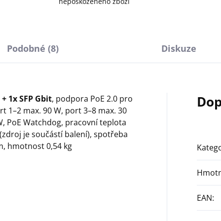
nepoškozeného zboží
Podobné (8)
Diskuze
Dop
+ 1x SFP Gbit
, podpora PoE 2.0 pro
ort 1–2 max. 90 W, port 3–8 max. 30
W, PoE Watchdog, pracovní teplota
(zdroj je součástí balení), spotřeba
m, hmotnost 0,54 kg
Katego
Hmotn
EAN
: