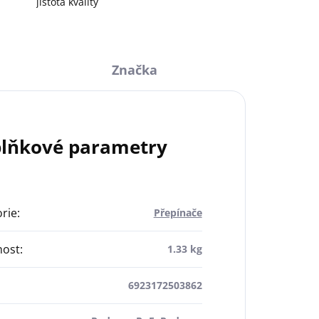
jistota kvality
Značka
lňkové parametry
rie
:
Přepínače
ost
:
1.33 kg
6923172503862