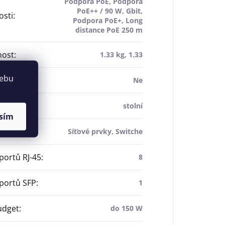
Podpora PoE, Podpora
PoE++ / 90 W, Gbit,
osti
:
Podpora PoE+, Long
distance PoE 250 m
ost
:
1.33 kg, 1.33
webu
gement
:
Ne
dení
:
stolní
sím
roduktu
:
Síťové prvky, Switche
portů RJ-45
:
8
portů SFP
:
1
udget
:
do 150 W