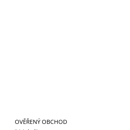
2026
MOŽNOSTI DORUČENÍ
Přidat do košíku
 switch značky
Dahua
. Podpora napájení
dálenost 250 metrů. Maximální výkon na
ZEPTAT SE
HLÍDAT
OVĚŘENÝ OBCHOD