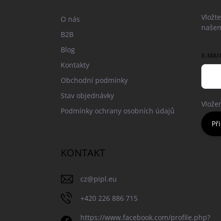
t
í
Vložt
O nás
našem
B2B
Blog
E-MAI
Kontakty
Obchodní podmínky
Stav objednávky
Vlože
Podmínky ochrany osobních údajů
Při
KONTAKT
cz
@
pipl.eu
+420 226 886 715
https://www.facebook.com/profile.php?