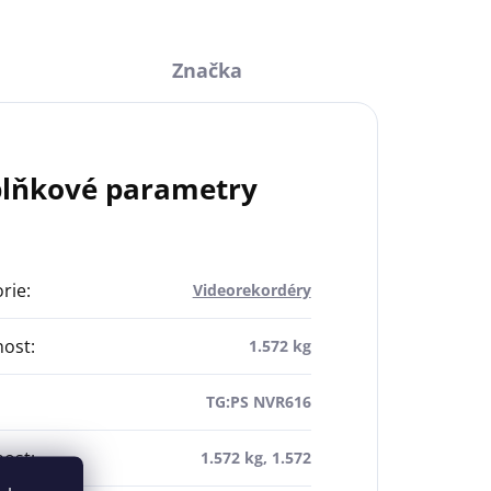
Značka
lňkové parametry
rie
:
Videorekordéry
ost
:
1.572 kg
TG:PS NVR616
ost
:
1.572 kg, 1.572