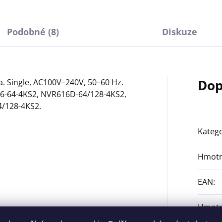
Podobné (8)
Diskuze
Dop
. Single, AC100V–240V, 50–60 Hz.
6-64-4KS2, NVR616D-64/128-4KS2,
/128-4KS2.
Katego
Hmotn
EAN
:
Hmotn