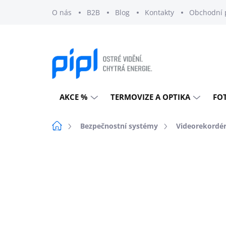
Přejít
O nás
B2B
Blog
Kontakty
Obchodní 
na
obsah
AKCE %
TERMOVIZE A OPTIKA
FO
Domů
Bezpečnostní systémy
Videorekordé
Neohodnoceno
Podrobnosti h
DOPRAVA ZDARMA
EXTERNÍ SKLAD