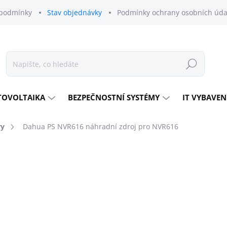
podmínky
Stav objednávky
Podmínky ochrany osobních úda
Hledat
TOVOLTAIKA
BEZPEČNOSTNÍ SYSTÉMY
IT VYBAVEN
ry
Dahua PS NVR616 náhradní zdroj pro NVR616
odnocení
ZNAČKA:
DAHUA TECHNOLOGY
4 011 Kč
3 315 Kč bez DPH