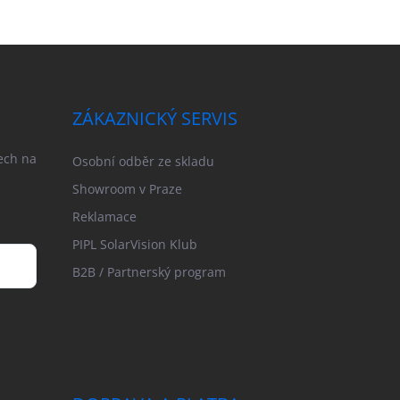
ZÁKAZNICKÝ SERVIS
ech na
Osobní odběr ze skladu
Showroom v Praze
Reklamace
PIPL SolarVision Klub
B2B / Partnerský program