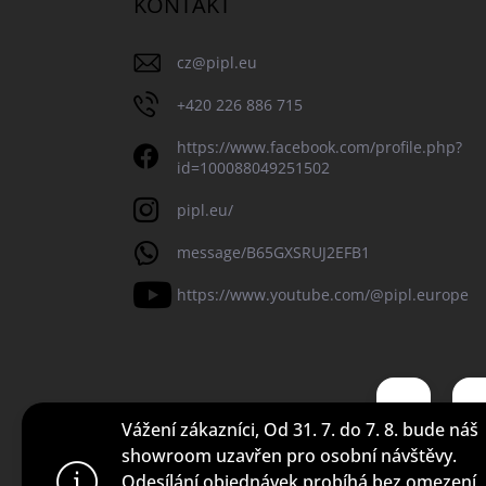
KONTAKT
cz
@
pipl.eu
+420 226 886 715
https://www.facebook.com/profile.php?
id=100088049251502
pipl.eu/
message/B65GXSRUJ2EFB1
https://www.youtube.com/@pipl.europe
Vážení zákazníci, Od 31. 7. do 7. 8. bude náš
showroom uzavřen pro osobní návštěvy.
Odesílání objednávek probíhá bez omezení