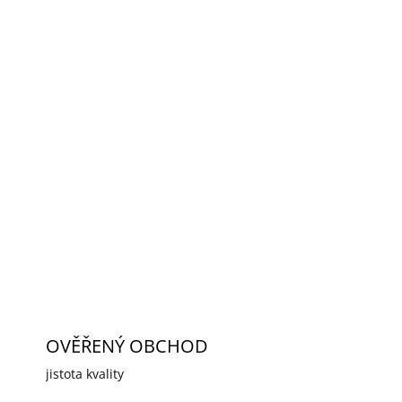
2026
MOŽNOSTI DORUČENÍ
Přidat do košíku
načky Dahua.
ZEPTAT SE
HLÍDAT
OVĚŘENÝ OBCHOD
jistota kvality