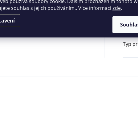
web používá soubory cookie. Dalším procházením tohoto 
ujete souhlas s jejich používáním.. Více informací
zde
.
Příslu
tavení
Souhla
Typ p