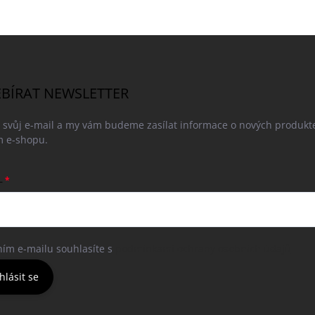
BÍRAT NEWSLETTER
e svůj e-mail a my vám budeme zasílat informace o nových produkt
 e-shopu.
L
ním e-mailu souhlasíte s
podmínkami ochrany osobních údajů
hlásit se