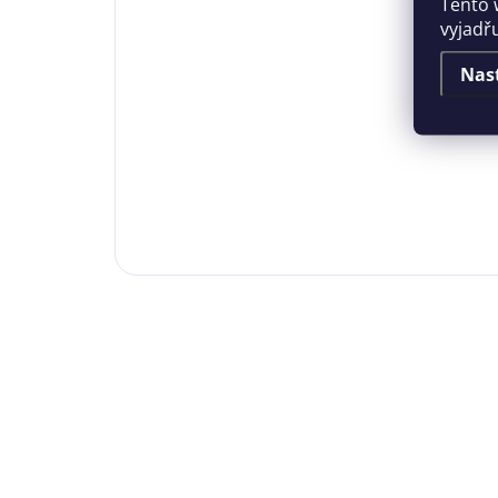
Tento 
vyjadř
Nas