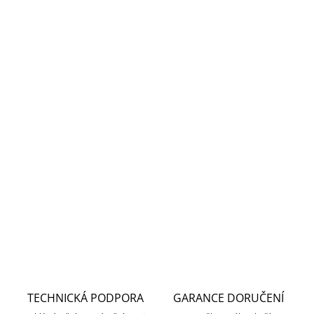
DORUČENÍ
−
+
Přidat do košíku
IP handsfree videomonitor s 7" barevným dotykovým
displejem. Monitor lze připojit pouze kabelem
bez možnosti
Wi-fi připojení
. Podpora Push oznámení na telefon.
Napájení je možné externím zdrojem 12 V / 1000 mA nebo
PoE switchem.
DETAILNÍ INFORMACE
ZEPTAT SE
HLÍDAT
TECHNICKÁ PODPORA
GARANCE DORUČENÍ