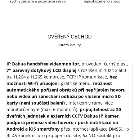
rychlý záruční a pozáruční servis
nepoškozeného zboží
OVĚŘENÝ OBCHOD
jistota kvality
IP Dahua handsfree videomonitor
, provedení černý plast,
7" barevný dotykový LCD displej
s rozlišením 1024 x 600
px, H.264 a H.265 komprese, TCP/ IP komunikace,
bez
možnosti Wi-fi připojení
, grafické menu,
možnost
automatického pořízení obrázků při nepřijatém hovoru
nebo videa při zanechání odkazu po vložení micro SD
karty (není součástí balení)
, interkom v rámci více
monitorů v bytě (max. 6 monitorů),
připojitelnost až 20
dveřních jednotek a externích CCTV Dahua IP kamer,
podpora přenosu video hovoru / push notifikace na
Android a iOS smartfony
přes internet (aplikace DMSS), 1x
RJ-45 konektor pro připojení do sítě, 6x NO kontakt pro