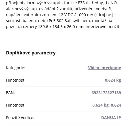
připojení alarmových vstupů - funkce EZS ústředny, 1x NO
alarmový výstup, ovládání 2 zámků, přizvonění od dveří,
napájení externím zdrojem 12 V DC / 1000 mA (zdroj ne je
součástí balení), nebo PoE 802.3af switchem, montáž na
povrch, rozměry 189,6 x 134,6 x 26,0 mm, interiérové použití
Doplňkové parametry
Kategorie
:
Video interkomy
Hmotnost
:
0.624 kg
EAN
:
6923172527189
Hmotnost
:
0.624 kg, 0.624
Použité vodiče
:
DAHUA IP