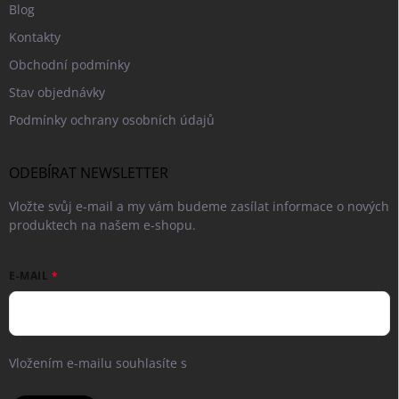
Blog
Kontakty
Obchodní podmínky
Stav objednávky
Podmínky ochrany osobních údajů
ODEBÍRAT NEWSLETTER
Vložte svůj e-mail a my vám budeme zasílat informace o nových
produktech na našem e-shopu.
E-MAIL
Vložením e-mailu souhlasíte s
podmínkami ochrany osobních
údajů