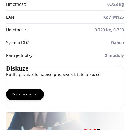
Hmotnost
:
0.723 kg
EAN
:
TG:VTM125
Hmotnost
:
0.723 kg, 0.723
Systém DDZ
:
Dahua
Rám jednotky
:
2 moduly
Diskuze
Buďte první, kdo napíše příspěvek k této položce.
Přidat komentář