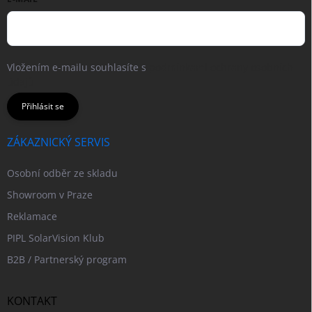
Vložením e-mailu souhlasíte s
podmínkami ochrany osobních
údajů
Přihlásit se
ZÁKAZNICKÝ SERVIS
Osobní odběr ze skladu
Showroom v Praze
Reklamace
PIPL SolarVision Klub
B2B / Partnerský program
KONTAKT