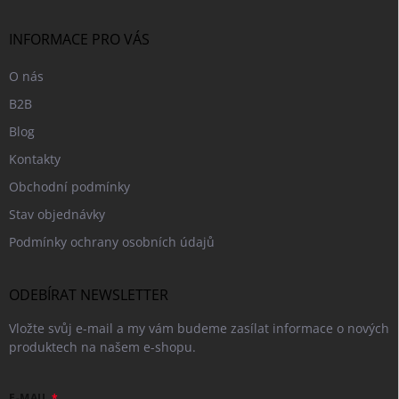
t
í
INFORMACE PRO VÁS
O nás
B2B
Blog
Kontakty
Obchodní podmínky
Stav objednávky
Podmínky ochrany osobních údajů
ODEBÍRAT NEWSLETTER
Vložte svůj e-mail a my vám budeme zasílat informace o nových
produktech na našem e-shopu.
E-MAIL