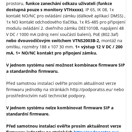
prostoru,
funkce zanechání odkazu uživateli (funkce
dostupná pouze s monitory VTHxxxx)
, IP 65, IK 08, 1x
kontakt NO/NC pro ovládání zámku (dálkově aplikací DMSS) ,
1x NO kontakt odchodového tlačítka, 1x RS-485 pro připojení
modulu ovládání 2. dveřního zámku DEE1010B, napájení 48
V DC / 1000 mA (zdroj není součástí balení), PoE (802.3af)
nebo dvouvodičovým switchem VTNS2003B-2,
montáž na
omítku, rozměry 188 x 107 30 mm.
1× výstup 12 V DC / 200
mA, 1× NO/NC kontakt pro připojení zámku.
V jednom systému není možnost kombinace firmware SIP
a standardního firmwaru.
Před samotnou instalací ověřte prosím aktuálnost verze
firmwaru jednotky na stránkách http://podporatss.eu/ nebo
prostřednictvím naší technické podpory.
V jednom systému nelze kombinovat firmware SIP a
standardní firmware.
Před samotnou instalací ověřte prosím aktuálnost verze