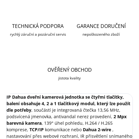
TECHNICKÁ PODPORA
GARANCE DORUČENÍ
rychlý záruční a pozáruční servis
nepoškozeného zboží
OVĚŘENÝ OBCHOD
jistota kvality
IP Dahua dveřní kamerová jednotka se čtyřmi tlačítky,
balení obsahuje 4, 2 a 1 tlačítkový modul, který lze použít
dle potřeby
, součástí je integrovaná čtečka 13,56 MHz,
podsvícená jmenovka, antivandal nerez provedení,
2 Mpx
barevná kamera
, 139° úhel pohledu, H.264 / H.265
komprese,
TCP/IP
komunikace nebo
Dahua 2-wire
,
nastavování přes webové rozhraní, IR přisvětlení snímaného