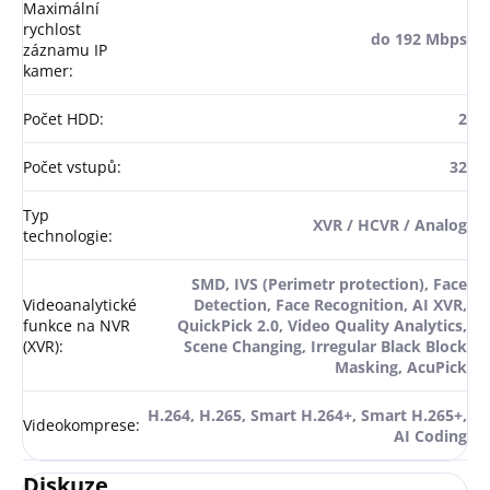
Maximální
rychlost
do 192 Mbps
záznamu IP
kamer
:
Počet HDD
:
2
Počet vstupů
:
32
Typ
XVR / HCVR / Analog
technologie
:
SMD, IVS (Perimetr protection), Face
Videoanalytické
Detection, Face Recognition, AI XVR,
funkce na NVR
QuickPick 2.0, Video Quality Analytics,
(XVR)
:
Scene Changing, Irregular Black Block
Masking, AcuPick
H.264, H.265, Smart H.264+, Smart H.265+,
Videokomprese
:
AI Coding
Diskuze