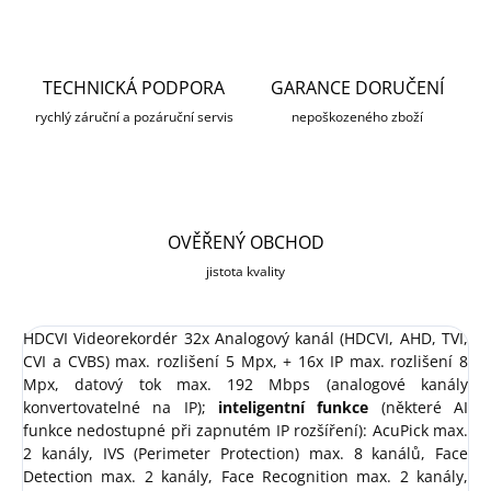
TECHNICKÁ PODPORA
GARANCE DORUČENÍ
rychlý záruční a pozáruční servis
nepoškozeného zboží
OVĚŘENÝ OBCHOD
jistota kvality
HDCVI Videorekordér 32x Analogový kanál (HDCVI, AHD, TVI,
CVI a CVBS) max. rozlišení 5 Mpx, + 16x IP max. rozlišení 8
Mpx, datový tok max. 192 Mbps (analogové kanály
konvertovatelné na IP);
inteligentní funkce
(některé AI
funkce nedostupné při zapnutém IP rozšíření): AcuPick max.
2 kanály, IVS (Perimeter Protection) max. 8 kanálů, Face
Detection max. 2 kanály, Face Recognition max. 2 kanály,