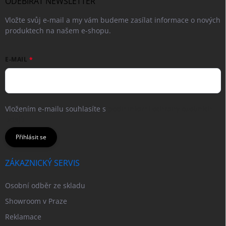
ODEBÍRAT NEWSLETTER
Vložte svůj e-mail a my vám budeme zasílat informace o nových
produktech na našem e-shopu.
E-MAIL
Vložením e-mailu souhlasíte s
podmínkami ochrany osobních
údajů
Přihlásit se
ZÁKAZNICKÝ SERVIS
Osobní odběr ze skladu
Showroom v Praze
Reklamace