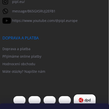
pipl.eu/
message/B65GXSRUJ2EFB1
https://www.youtube.com/@pipl.europe
DOPRAVA A PLATBA
Doprava a platba
Přijímáme online platby
Hodnocení obchodu
Máte otázky? Napište nám