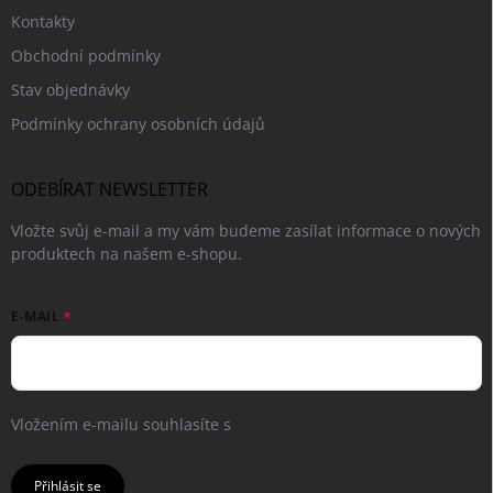
Kontakty
Obchodní podmínky
Stav objednávky
Podmínky ochrany osobních údajů
ODEBÍRAT NEWSLETTER
Vložte svůj e-mail a my vám budeme zasílat informace o nových
produktech na našem e-shopu.
E-MAIL
Vložením e-mailu souhlasíte s
podmínkami ochrany osobních
údajů
Přihlásit se