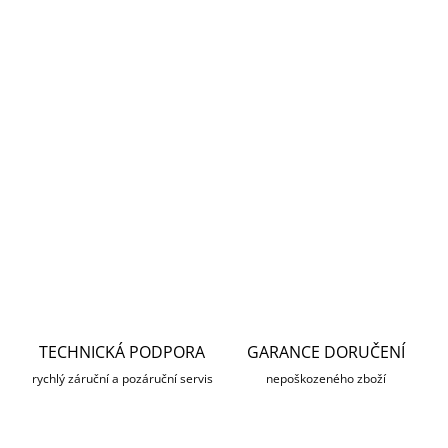
MOŽNOSTI
DORUČENÍ
−
+
Přidat do košíku
Gumová očnice na PARD sérii NV008
DETAILNÍ INFORMACE
ZEPTAT SE
HLÍDAT
TECHNICKÁ PODPORA
GARANCE DORUČENÍ
rychlý záruční a pozáruční servis
nepoškozeného zboží