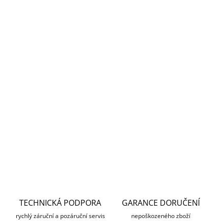
Měrná
SKLADEM
cena:
MŮŽEME
DORUČIT DO:
12.8.2026
MOŽNOSTI
DORUČENÍ
−
+
Přidat do košíku
DETAILNÍ INFORMACE
ZEPTAT SE
HLÍDAT
TECHNICKÁ PODPORA
GARANCE DORUČENÍ
rychlý záruční a pozáruční servis
nepoškozeného zboží