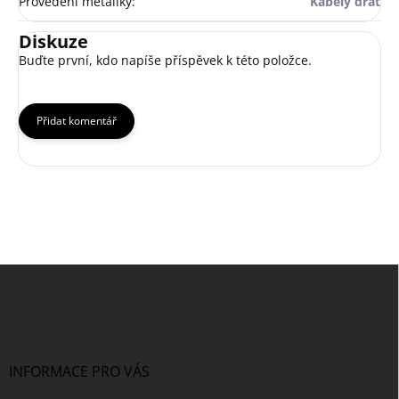
Provedení metaliky
:
Kabely drát
Diskuze
Buďte první, kdo napíše příspěvek k této položce.
Přidat komentář
Z
á
p
a
t
í
INFORMACE PRO VÁS