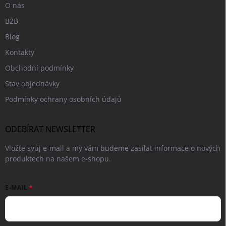
O nás
B2B
Blog
Kontakty
Obchodní podmínky
Stav objednávky
Podmínky ochrany osobních údajů
ODEBÍRAT NEWSLETTER
Vložte svůj e-mail a my vám budeme zasílat informace o nových
produktech na našem e-shopu.
E-MAIL