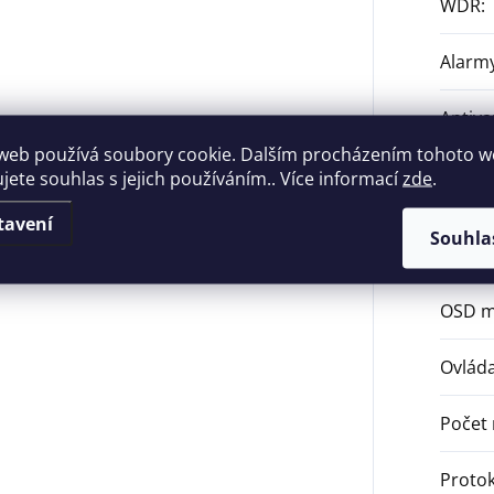
WDR
:
Alarmy
Antiva
web používá soubory cookie. Dalším procházením tohoto 
Délka 
ujete souhlas s jejich používáním.. Více informací
zde
.
tavení
Horizo
Souhla
max.
:
OSD 
Ovláda
Počet
Protok