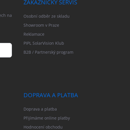
ZÁKAZNICKÝ SERVIS
ech na
Osobní odběr ze skladu
Showroom v Praze
Reklamace
PIPL SolarVision Klub
B2B / Partnerský program
DOPRAVA A PLATBA
Doprava a platba
Přijímáme online platby
Hodnocení obchodu