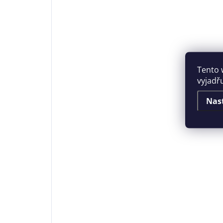
Tento 
vyjadř
Nas