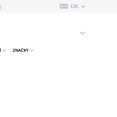
CZK
jů
PRÁZDNÝ KOŠÍK
NÁKUPNÍ
KOŠÍK
Í
ZNAČKY