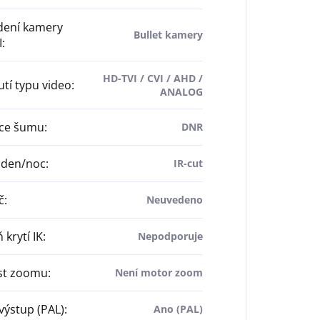
dení kamery
Bullet kamery
I
:
HD-TVI / CVI / AHD /
tí typu video
:
ANALOG
ce šumu
:
DNR
 den/noc
:
IR-cut
č
:
Neuvedeno
 krytí IK
:
Nepodporuje
ost zoomu
:
Není motor zoom
výstup (PAL)
:
Ano (PAL)