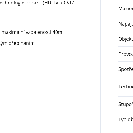
echnologie obrazu (HD-TVI / CVI /
Maximá
Napáj
do maximální vzdálenosti 40m
Objekt
ckým přepínáním
Provoz
Spotř
Techn
Stupeň
Typ ob