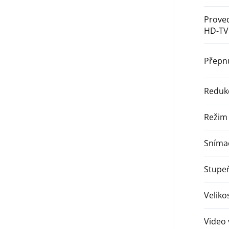
Prove
HD-TV
Přepnu
Reduk
Režim
Sníma
Stupeň
Velik
Video 