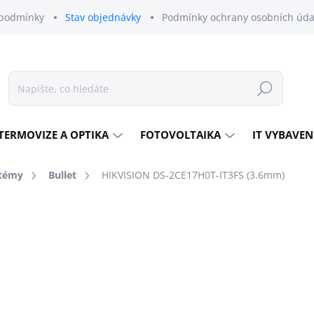
podmínky
Stav objednávky
Podmínky ochrany osobních úda
Hledat
TERMOVIZE A OPTIKA
FOTOVOLTAIKA
IT VYBAVEN
témy
Bullet
HIKVISION DS-2CE17H0T-IT3FS (3.6mm)
odnocení
ZNAČKA:
HIKVISION
2 226 Kč
1 840 Kč bez DPH