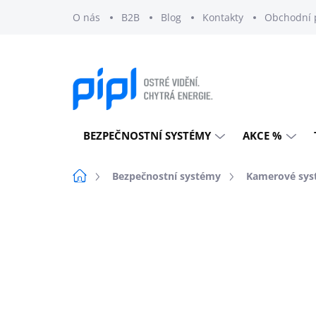
Přejít
O nás
B2B
Blog
Kontakty
Obchodní 
na
obsah
BEZPEČNOSTNÍ SYSTÉMY
AKCE %
Domů
Bezpečnostní systémy
Kamerové sys
Neohodnoceno
Podrobnosti h
NOVINKA
DOPRAVA ZDARMA
EXTERNÍ SKLAD