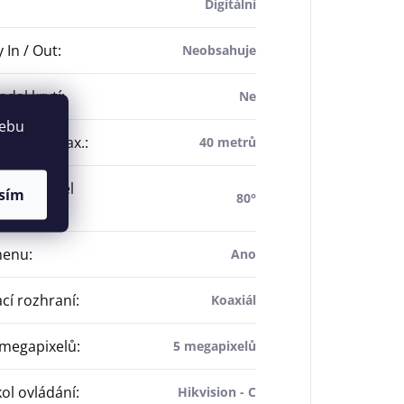
Digitální
 In / Out
:
Neobsahuje
ndal krytí
:
Ne
webu
přísvitu max.
:
40 metrů
ntální úhel
sím
80°
menu
:
Ano
cí rozhraní
:
Koaxiál
 megapixelů
:
5 megapixelů
ol ovládání
:
Hikvision - C