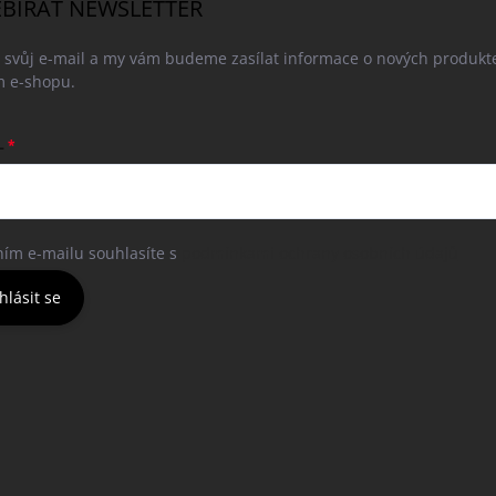
BÍRAT NEWSLETTER
e svůj e-mail a my vám budeme zasílat informace o nových produkt
 e-shopu.
L
ním e-mailu souhlasíte s
podmínkami ochrany osobních údajů
hlásit se