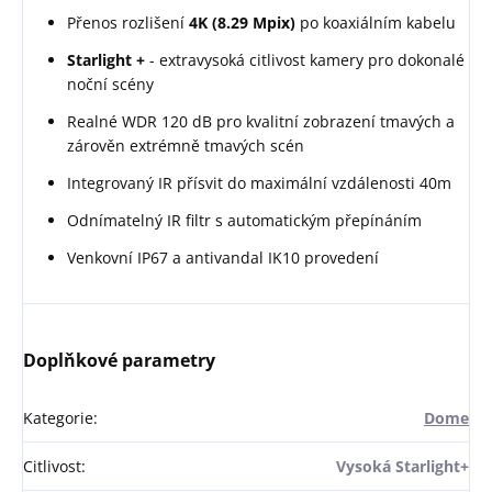
Přenos rozlišení
4K (8.29 Mpix)
po koaxiálním kabelu
Starlight +
- extravysoká citlivost kamery pro dokonalé
noční scény
Realné WDR 120 dB pro kvalitní zobrazení tmavých a
zárověn extrémně tmavých scén
Integrovaný IR přísvit do maximální vzdálenosti 40m
Odnímatelný IR filtr s automatickým přepínáním
Venkovní IP67 a antivandal IK10 provedení
Doplňkové parametry
Kategorie
:
Dome
Citlivost
:
Vysoká Starlight+