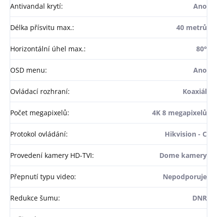
Antivandal krytí
:
Ano
Délka přísvitu max.
:
40 metrů
Horizontální úhel max.
:
80°
OSD menu
:
Ano
Ovládací rozhraní
:
Koaxiál
Počet megapixelů
:
4K 8 megapixelů
Protokol ovládání
:
Hikvision - C
Provedení kamery HD-TVI
:
Dome kamery
Přepnutí typu video
:
Nepodporuje
Redukce šumu
:
DNR