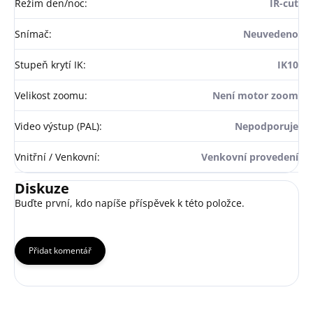
Režim den/noc
:
IR-cut
Snímač
:
Neuvedeno
Stupeň krytí IK
:
IK10
Velikost zoomu
:
Není motor zoom
Video výstup (PAL)
:
Nepodporuje
Vnitřní / Venkovní
:
Venkovní provedení
Diskuze
Buďte první, kdo napíše příspěvek k této položce.
Přidat komentář