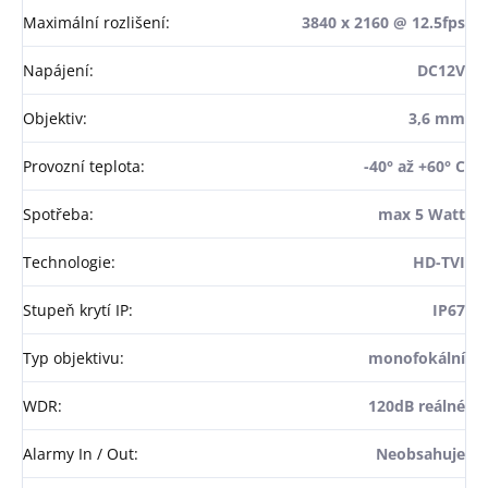
Maximální rozlišení
:
3840 x 2160 @ 12.5fps
Napájení
:
DC12V
Objektiv
:
3,6 mm
Provozní teplota
:
-40° až +60° C
Spotřeba
:
max 5 Watt
Technologie
:
HD-TVI
Stupeň krytí IP
:
IP67
Typ objektivu
:
monofokální
WDR
:
120dB reálné
Alarmy In / Out
:
Neobsahuje