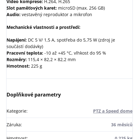
Video komprese:
H.264, H.265
Slot paměťových karet:
microSD (max. 256 GB)
Audio:
vestavěný reproduktor a mikrofon
Mechanické vlastnosti a prostředí:
Napájení:
DC 5 V/ 1,5 A, spotřeba do 5,75 W (zdroj je
součástí dodávky)
Pracovní teplota:
-10 až +45 °C, vlhkost do 95 %
Rozměry:
115,4 × 82,2 × 82,2 mm
Hmotnost:
225 g
Doplňkové parametry
Kategorie
:
PTZ a Speed dome
Záruka
:
36 měsíců
Hmotnost
:
0.225 kg