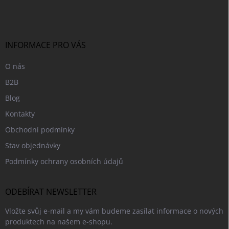
p
a
t
í
INFORMACE PRO VÁS
O nás
B2B
Blog
Kontakty
Obchodní podmínky
Stav objednávky
Podmínky ochrany osobních údajů
ODEBÍRAT NEWSLETTER
Vložte svůj e-mail a my vám budeme zasílat informace o nových
produktech na našem e-shopu.