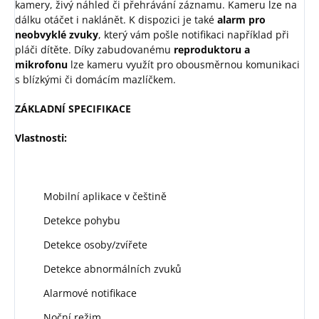
kamery, živý náhled či přehrávání záznamu. Kameru lze na
dálku otáčet i naklánět. K dispozici je také
alarm pro
neobvyklé zvuky
, který vám pošle notifikaci například při
pláči dítěte. Díky zabudovanému
reproduktoru a
mikrofonu
lze kameru využít pro obousměrnou komunikaci
s blízkými či domácím mazlíčkem.
ZÁKLADNÍ SPECIFIKACE
Vlastnosti:
Mobilní aplikace v češtině
Detekce pohybu
Detekce osoby/zvířete
Detekce abnormálních zvuků
Alarmové notifikace
Noční režim