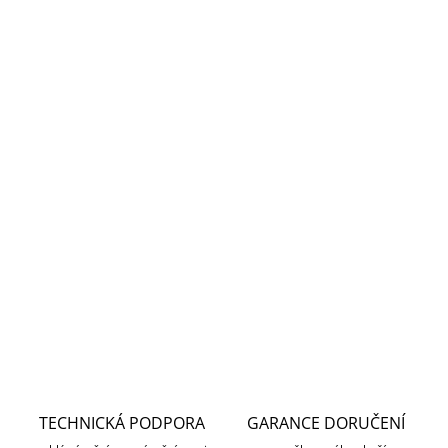
MOŽNOSTI DORUČENÍ
−
+
Přidat do košíku
IP duální otočná kamera do domácnosti přináší živý
monitoring v křišťálově čisté 5+5 Mpx kvalitě. Komprese
H.265 snižuje nároky na přenos dat a úložiště. Pro nahrávání
zřetelného videa i v naprosté tmě disponuje nočním
režimem s IR přisvícením do vzdál...
DETAILNÍ INFORMACE
ZEPTAT SE
HLÍDAT
TECHNICKÁ PODPORA
GARANCE DORUČENÍ