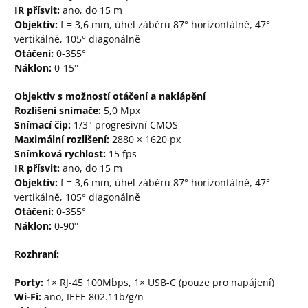
IR přísvit:
ano, do 15 m
Objektiv:
f = 3,6 mm, úhel záběru 87° horizontálně, 47°
vertikálně, 105° diagonálně
Otáčení:
0-355°
Náklon:
0-15°
Objektiv s možností otáčení a naklápění
Rozlišení snímače:
5,0 Mpx
Snímací čip:
1/3" progresivní CMOS
Maximální rozlišení:
2880 × 1620 px
Snímková rychlost:
15 fps
IR přísvit:
ano, do 15 m
Objektiv:
f = 3,6 mm, úhel záběru 87° horizontálně, 47°
vertikálně, 105° diagonálně
Otáčení:
0-355°
Náklon:
0-90°
Rozhraní:
Porty:
1× RJ-45 100Mbps, 1× USB-C (pouze pro napájení)
Wi-Fi:
ano, IEEE 802.11b/g/n