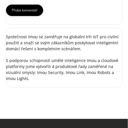
Přidat komentář
Společnost Imou se zaměřuje na globální trh IoT pro civilní
použití a snaží se svým zákazníkům poskytovat inteligentní
domácí řešení s kompletním scénářem.
S podporou schopností umělé inteligence Imou a cloudové
platformy jsme vytvořili 4 produktové řady zaměřené na
vizuální smysly: Imou Security, Imou Link, Imou Robots a
Imou Lights.
Z
á