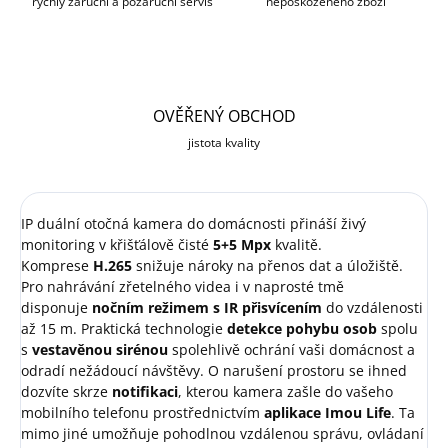
rychlý záruční a pozáruční servis
nepoškozeného zboží
OVĚŘENÝ OBCHOD
jistota kvality
IP duální otočná kamera do domácnosti přináší živý
monitoring v křišťálově čisté
5+5 Mpx
kvalitě.
Komprese
H.265
snižuje nároky na přenos dat a úložiště.
Pro nahrávání zřetelného videa i v naprosté tmě
disponuje
nočním režimem s IR přisvícením
do vzdálenosti
až 15 m. Praktická technologie
detekce pohybu osob
spolu
s
vestavěnou sirénou
spolehlivě ochrání vaši domácnost a
odradí nežádoucí návštěvy. O narušení prostoru se ihned
dozvíte skrze
notifikaci
, kterou kamera zašle do vašeho
mobilního telefonu prostřednictvím
aplikace Imou Life
. Ta
mimo jiné umožňuje pohodlnou vzdálenou správu, ovládaní