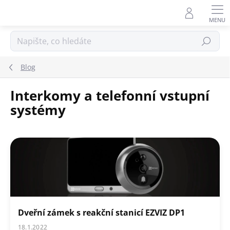
Přejít
na
obsah
Hledat
Blog
Interkomy a telefonní vstupní
systémy
V
ý
p
i
s
č
l
á
Dveřní zámek s reakční stanicí EZVIZ DP1
n
18.1.2022