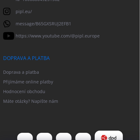
pipl.eu/
message/B65GXSRUJ2EFB1
https://www.youtube.com/@pipl.europe
DOPRAVA A PLATBA
Doprava a platba
Přijímáme online platby
Hodnocení obchodu
Máte otázky? Napište nám