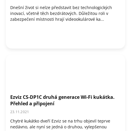
k
Dnešní život si nelze představit bez technologických
ů
inovací, včetně těch bezdrátových. Důležitou roli v
zabezpečení místnosti hrají videookulárové ka...
Ezviz CS-DP1C druhá generace Wi-Fi kukátka.
Přehled a připojení
23.11.2021
Chytré kukátko dveří Ezviz se na trhu objevil teprve
nedávno, ale nyní se jedná o druhou, vylepšenou