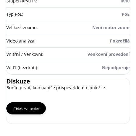
Stupeň krytí IK
:
IK10
Typ PoE
:
PoE
Velikost zoomu
:
Není motor zoom
Video analýza
:
Pokročilá
Vnitřní / Venkovní
:
Venkovní provedení
WI-FI (bezdrát.)
:
Nepodporuje
Diskuze
Buďte první, kdo napíše příspěvek k této položce.
Přidat komentář