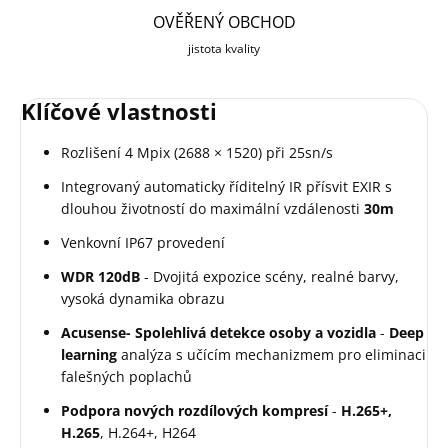
OVĚŘENÝ OBCHOD
jistota kvality
Klíčové vlastnosti
Rozlišení 4 Mpix (2688 × 1520) při 25sn/s
Integrovaný automaticky říditelný IR přísvit EXIR s
dlouhou životností do maximální vzdálenosti
30m
Venkovní IP67 provedení
WDR 120dB
- Dvojitá expozice scény, realné barvy,
vysoká dynamika obrazu
Acusense- Spolehlivá detekce osoby a vozidla
-
Deep
learning
analýza s učícím mechanizmem pro eliminaci
falešných poplachů
Podpora nových rozdílových kompresí
-
H.265+,
H.265
, H.264+, H264