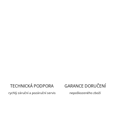
13.8.2026
MOŽNOSTI
DORUČENÍ
−
+
Přidat do košíku
DETAILNÍ INFORMACE
ZEPTAT SE
HLÍDAT
TECHNICKÁ PODPORA
GARANCE DORUČENÍ
rychlý záruční a pozáruční servis
nepoškozeného zboží