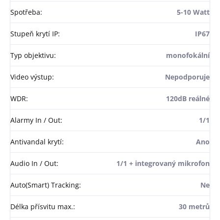
Spotřeba
:
5-10 Watt
Stupeň krytí IP
:
IP67
Typ objektivu
:
monofokální
Video výstup
:
Nepodporuje
WDR
:
120dB reálné
Alarmy In / Out
:
1/1
Antivandal krytí
:
Ano
Audio In / Out
:
1/1 + integrovaný mikrofon
Auto(Smart) Tracking
:
Ne
Délka přísvitu max.
:
30 metrů