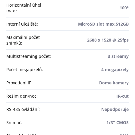
Horizontální úhel
100°
max.
:
Interní uložiště
:
MicroSD slot max.512GB
Maximální počet
2688 x 1520 @ 25fps
snímků
:
Multistreaming počet
:
3 streamy
Počet megapixelů
:
4 megapixely
Provedení IP
:
Dome kamery
Režim den/noc
:
IR-cut
RS-485 ovládání
:
Nepodporuje
Snímač
:
1/3" CMOS