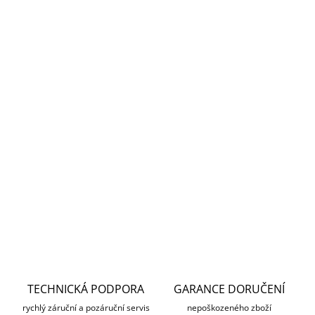
Měrná
SKLADEM
cena:
MŮŽEME
DORUČIT DO:
12.8.2026
MOŽNOSTI
DORUČENÍ
−
+
Přidat do košíku
DETAILNÍ INFORMACE
ZEPTAT SE
HLÍDAT
TECHNICKÁ PODPORA
GARANCE DORUČENÍ
rychlý záruční a pozáruční servis
nepoškozeného zboží