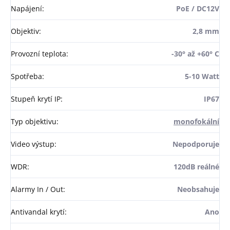
Napájení
:
PoE / DC12V
Objektiv
:
2,8 mm
Provozní teplota
:
-30° až +60° C
Spotřeba
:
5-10 Watt
Stupeň krytí IP
:
IP67
Typ objektivu
:
monofokální
Video výstup
:
Nepodporuje
WDR
:
120dB reálné
Alarmy In / Out
:
Neobsahuje
Antivandal krytí
:
Ano