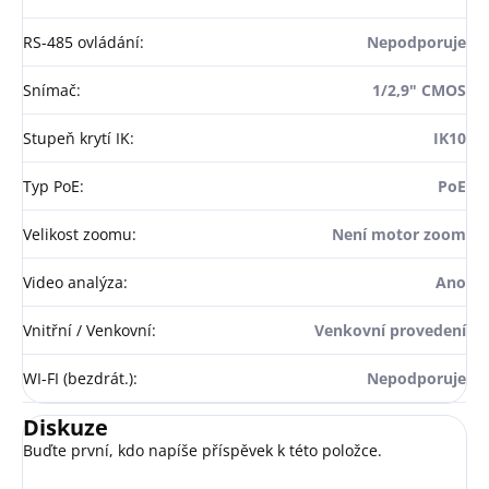
RS-485 ovládání
:
Nepodporuje
Snímač
:
1/2,9" CMOS
Stupeň krytí IK
:
IK10
Typ PoE
:
PoE
Velikost zoomu
:
Není motor zoom
Video analýza
:
Ano
Vnitřní / Venkovní
:
Venkovní provedení
WI-FI (bezdrát.)
:
Nepodporuje
Diskuze
Buďte první, kdo napíše příspěvek k této položce.