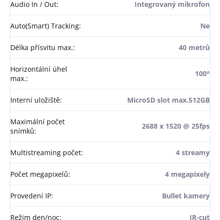
Audio In / Out
:
Integrovaný mikrofon
Auto(Smart) Tracking
:
Ne
Délka přísvitu max.
:
40 metrů
Horizontální úhel
100°
max.
:
Interní uložiště
:
MicroSD slot max.512GB
Maximální počet
2688 x 1520 @ 25fps
snímků
:
Multistreaming počet
:
4 streamy
Počet megapixelů
:
4 megapixely
Provedení IP
:
Bullet kamery
Režim den/noc
:
IR-cut