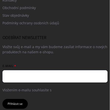
Kontakty
Obchodní podmínky
Stav objednávky
Podmínky ochrany osobních údajů
ODEBÍRAT NEWSLETTER
Vložte svůj e-mail a my vám budeme zasílat informace o nových
produktech na našem e-shopu.
E-MAIL
Vložením e-mailu souhlasíte s
podmínkami ochrany osobních
údajů
Přihlásit se