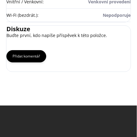
Vnitřní / Venkovní
:
Venkovní provedení
WI-FI (bezdrát.)
:
Nepodporuje
Diskuze
Buďte první, kdo napíše příspěvek k této položce.
Přidat komentář
Z
á
p
a
t