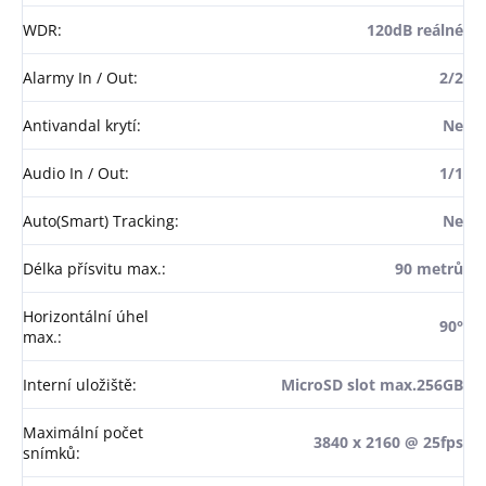
WDR
:
120dB reálné
Alarmy In / Out
:
2/2
Antivandal krytí
:
Ne
Audio In / Out
:
1/1
Auto(Smart) Tracking
:
Ne
Délka přísvitu max.
:
90 metrů
Horizontální úhel
90°
max.
:
Interní uložiště
:
MicroSD slot max.256GB
Maximální počet
3840 x 2160 @ 25fps
snímků
: