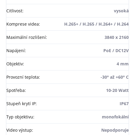
Citlivost
:
vysoká
Komprese videa
:
H.265+ / H.265 / H.264+ / H.264
Maximální rozlišení
:
3840 x 2160
Napájení
:
PoE / DC12V
Objektiv
:
4 mm
Provozní teplota
:
-30° až +60° C
Spotřeba
:
10-20 Watt
Stupeň krytí IP
:
IP67
Typ objektivu
:
monofokální
Video výstup
:
Nepodporuje