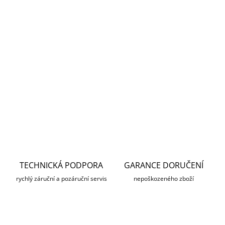
13.8.2026
MOŽNOSTI
DORUČENÍ
−
+
Přidat do košíku
DETAILNÍ INFORMACE
ZEPTAT SE
HLÍDAT
TECHNICKÁ PODPORA
GARANCE DORUČENÍ
rychlý záruční a pozáruční servis
nepoškozeného zboží