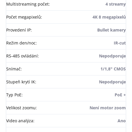
Multistreaming počet
:
4 streamy
Počet megapixelů
:
4K 8 megapixelů
Provedení IP
:
Bullet kamery
Režim den/noc
:
IR-cut
RS-485 ovládání
:
Nepodporuje
Snímač
:
1/1,8" CMOS
Stupeň krytí IK
:
Nepodporuje
Typ PoE
:
PoE +
Velikost zoomu
:
Není motor zoom
Video analýza
:
Ano