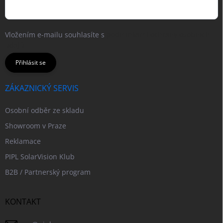
Vložením e-mailu souhlasíte s
podmínkami ochrany osobních
údajů
Přihlásit se
ZÁKAZNICKÝ SERVIS
Osobní odběr ze skladu
Showroom v Praze
Reklamace
PIPL SolarVision Klub
B2B / Partnerský program
KONTAKT