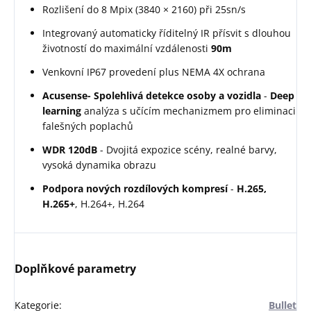
Rozlišení do 8 Mpix (3840 × 2160) při 25sn/s
Integrovaný automaticky říditelný IR přísvit s dlouhou
životností do maximální vzdálenosti
90m
Venkovní IP67 provedení plus NEMA 4X ochrana
Acusense- Spolehlivá detekce osoby a vozidla
-
Deep
learning
analýza s učícím mechanizmem pro eliminaci
falešných poplachů
WDR 120dB
- Dvojitá expozice scény, realné barvy,
vysoká dynamika obrazu
Podpora nových rozdílových kompresí
-
H.265,
H.265+
, H.264+, H.264
Doplňkové parametry
Kategorie
:
Bullet