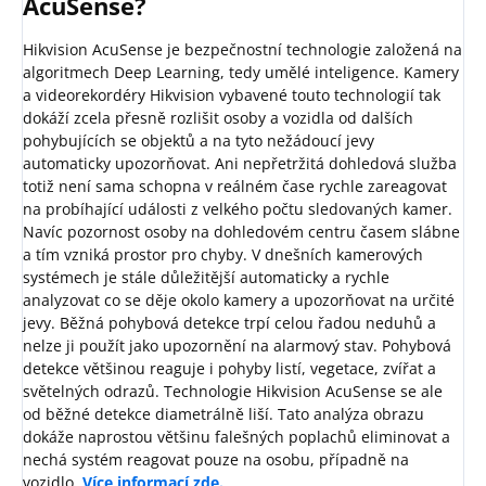
AcuSense?
Hikvision AcuSense je bezpečnostní technologie založená na
algoritmech Deep Learning, tedy umělé inteligence. Kamery
a videorekordéry Hikvision vybavené touto technologií tak
dokáží zcela přesně rozlišit osoby a vozidla od dalších
pohybujících se objektů a na tyto nežádoucí jevy
automaticky upozorňovat. Ani nepřetržitá dohledová služba
totiž není sama schopna v reálném čase rychle zareagovat
na probíhající události z velkého počtu sledovaných kamer.
Navíc pozornost osoby na dohledovém centru časem slábne
a tím vzniká prostor pro chyby. V dnešních kamerových
systémech je stále důležitější automaticky a rychle
analyzovat co se děje okolo kamery a upozorňovat na určité
jevy. Běžná pohybová detekce trpí celou řadou neduhů a
nelze ji použít jako upozornění na alarmový stav. Pohybová
detekce většinou reaguje i pohyby listí, vegetace, zvířat a
světelných odrazů. Technologie Hikvision AcuSense se ale
od běžné detekce diametrálně liší. Tato analýza obrazu
dokáže naprostou většinu falešných poplachů eliminovat a
nechá systém reagovat pouze na osobu, případně na
vozidlo.
Více informací zde.