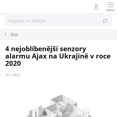
Přejít
na
obsah
Hledat
Blog
4 nejoblíbenější senzory
alarmu Ajax na Ukrajině v roce
2020
18.1.2022