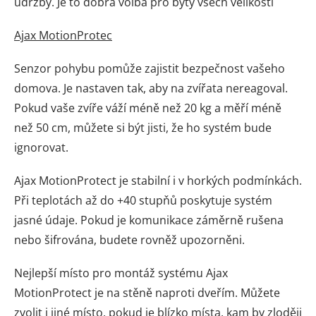
údržby. Je to dobrá volba pro byty všech velikostí
Ajax MotionProtec
Senzor pohybu pomůže zajistit bezpečnost vašeho
domova. Je nastaven tak, aby na zvířata nereagoval.
Pokud vaše zvíře váží méně než 20 kg a měří méně
než 50 cm, můžete si být jisti, že ho systém bude
ignorovat.
Ajax MotionProtect je stabilní i v horkých podmínkách.
Při teplotách až do +40 stupňů poskytuje systém
jasné údaje. Pokud je komunikace záměrně rušena
nebo šifrována, budete rovněž upozorněni.
Nejlepší místo pro montáž systému Ajax
MotionProtect je na stěně naproti dveřím. Můžete
zvolit i jiné místo, pokud je blízko místa, kam by zloději