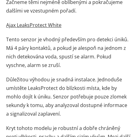
Začneme těmi nejméně oblíbenými a pokračujeme
dalšími ve vzestupném pořadí.
Ajax LeaksProtect White
Tento senzor je vhodný především pro detekci úniků.
Má 4 páry kontaktů, a pokud je alespoň na jednom z
nich detekována voda, spustí se alarm. Pokud
vyschne, alarm se zruší.
Důležitou výhodou je snadná instalace. Jednoduše
umístěte LeaksProtect do blízkosti místa, kde by
mohlo dojít k úniku. Senzor potřebuje pouze zlomek
sekundy k tomu, aby analyzoval dostupné informace
a signalizoval zaplavení.
Kryt tohoto modelu je robustní a dobře chráněný
proti vlhkosti, prachu a dalším cizím vlivům. Mezi další