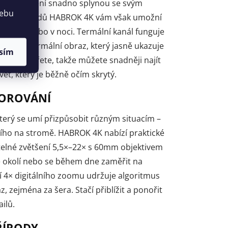
nému zbarvení snadno splynou se svým
webu
ti dalekohledů HABROK 4K vám však umožní
dmínek nebo v noci. Termální kanál funguje
brazuje termální obraz, který jasně ukazuje
sím
polohu zvířete, takže můžete snadněji najít
vět, který je běžně očím skrytý.
ZOROVÁNÍ
který se umí přizpůsobit různým situacím –
ícího na stromě. HABROK 4K nabízí praktické
itelné zvětšení 5,5×–22× s 60mm objektivem
é okolí nebo se během dne zaměřit na
tí 4× digitálního zoomu udržuje algoritmus
z, zejména za šera. Stačí přiblížit a ponořit
ilů.
ŘÍRODY