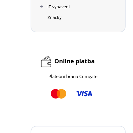
n
IT vybavení
í
p
Značky
a
n
e
l
Online platba
Platební brána Comgate