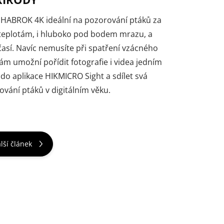
 HABROK 4K ideální na pozorování ptáků za
m teplotám, i hluboko pod bodem mrazu, a
časí. Navíc nemusíte při spatření vzácného
m umožní pořídit fotografie i videa jedním
do aplikace HIKMICRO Sight a sdílet svá
ování ptáků v digitálním věku.
lší článek