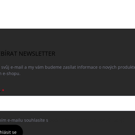
BÍRAT NEWSLETTER
e svůj e-mail a my vám budeme zasílat informace o nových produkt
 e-shopu.
L
ním e-mailu souhlasíte s
podmínkami ochrany osobních údajů
hlásit se