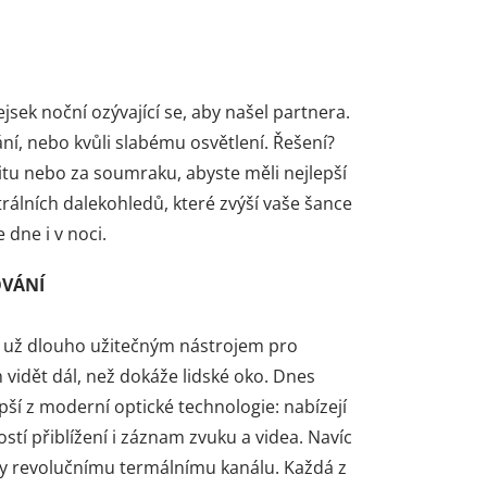
ejsek noční ozývající se, aby našel partnera.
ní, nebo kvůli slabému osvětlení. Řešení?
svitu nebo za soumraku, abyste měli nejlepší
ektrálních dalekohledů, které zvýší vaše šance
e dne i v noci.
OVÁNÍ
ou už dlouho užitečným nástrojem pro
 vidět dál, než dokáže lidské oko. Dnes
í z moderní optické technologie: nabízejí
tí přiblížení i záznam zvuku a videa. Navíc
íky revolučnímu termálnímu kanálu. Každá z