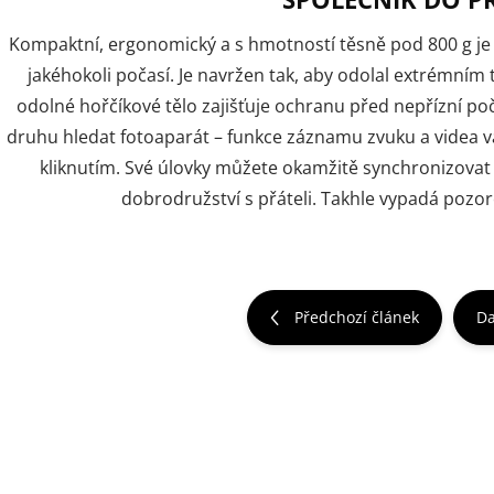
Kompaktní, ergonomický a s hmotností těsně pod 800 g je
jakéhokoli počasí. Je navržen tak, aby odolal extrémní
odolné hořčíkové tělo zajišťuje ochranu před nepřízní po
druhu hledat fotoaparát – funkce záznamu zvuku a videa vá
kliknutím. Své úlovky můžete okamžitě synchronizovat 
dobrodružství s přáteli. Takhle vypadá pozor
Předchozí článek
Da