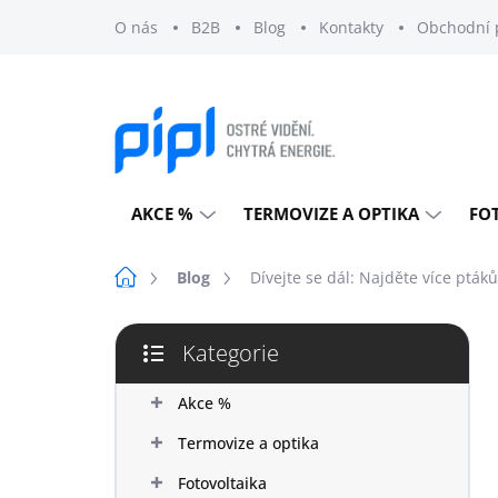
Přejít
O nás
B2B
Blog
Kontakty
Obchodní 
na
obsah
AKCE %
TERMOVIZE A OPTIKA
FO
Domů
Blog
Dívejte se dál: Najděte více ptá
P
Kategorie
o
Přeskočit
s
kategorie
t
Akce %
r
Termovize a optika
a
n
Fotovoltaika