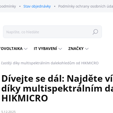
podmínky
Stav objednávky
Podmínky ochrany osobních úda
Hledat
TOVOLTAIKA
IT VYBAVENÍ
ZNAČKY
ků častěji díky multispektrálním dalekohledům od HIKMICRO
Dívejte se dál: Najděte v
díky multispektrálním 
HIKMICRO
5.12.2025