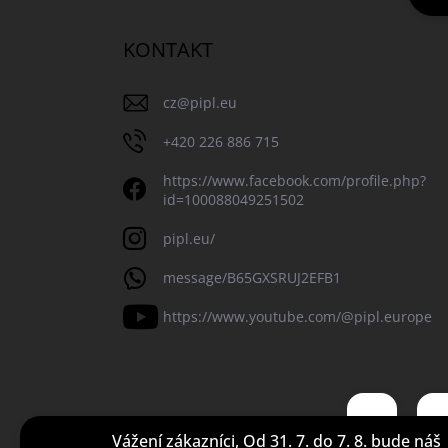
KONTAKT
cz
@
pipl.eu
+420 226 886 715
https://www.facebook.com/profile.php?
id=100088049251502
pipl.eu/
message/B65GXSRUJ2EFB1
https://www.youtube.com/@pipl.europe
Vážení zákazníci, Od 31. 7. do 7. 8. bude náš