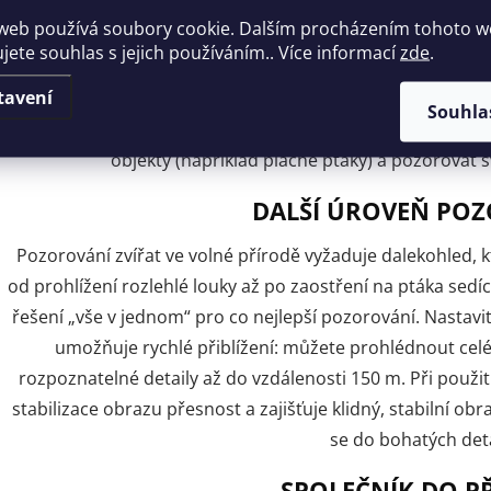
Mnohá zvířata jsou mistry v maskování a díky účin
web používá soubory cookie. Dalším procházením tohoto 
přirozeným prostředím. Inovativní termovizní schopnos
ujete souhlas s jejich používáním.. Více informací
zde
.
najít zvěř v hustém porostu i za zhoršených světelných po
tavení
tak, že zachytává a měří infračervené záření a následně zo
Souhla
teplotní rozdíly ve scéně před vámi. Tělesné teplo odhalí 
objekty (například plaché ptáky) a pozorovat s
DALŠÍ ÚROVEŇ PO
Pozorování zvířat ve volné přírodě vyžaduje dalekohled, 
od prohlížení rozlehlé louky až po zaostření na ptáka sed
řešení „vše v jednom“ pro co nejlepší pozorování. Nastav
umožňuje rychlé přiblížení: můžete prohlédnout cel
rozpoznatelné detaily až do vzdálenosti 150 m. Při použi
stabilizace obrazu přesnost a zajišťuje klidný, stabilní obra
se do bohatých deta
SPOLEČNÍK DO P