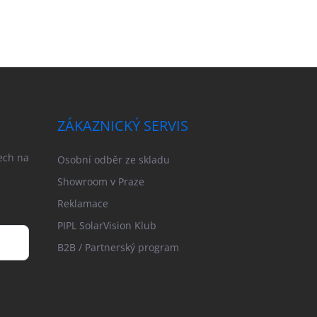
ZÁKAZNICKÝ SERVIS
ech na
Osobní odběr ze skladu
Showroom v Praze
Reklamace
PIPL SolarVision Klub
B2B / Partnerský program