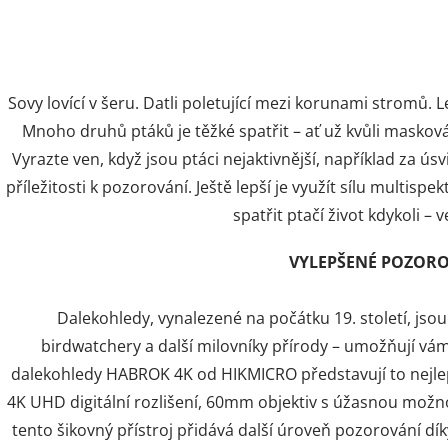
Sovy lovící v šeru. Datli poletující mezi korunami stromů. L
Mnoho druhů ptáků je těžké spatřit – ať už kvůli masková
Vyrazte ven, když jsou ptáci nejaktivnější, například za ú
příležitosti k pozorování. Ještě lepší je využít sílu multisp
spatřit ptačí život kdykoli – v
VYLEPŠENÉ POZOR
Dalekohledy, vynalezené na počátku 19. století, js
birdwatchery a další milovníky přírody – umožňují vám
dalekohledy HABROK 4K od HIKMICRO představují to nejlepš
4K UHD digitální rozlišení, 60mm objektiv s úžasnou možnos
tento šikovný přístroj přidává další úroveň pozorování d