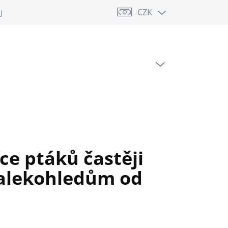
CZK
jů
PRÁZDNÝ KOŠÍK
NÁKUPNÍ
KOŠÍK
íce ptáků častěji
dalekohledům od