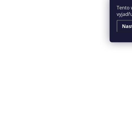
Tento 
vyjadř
Nas