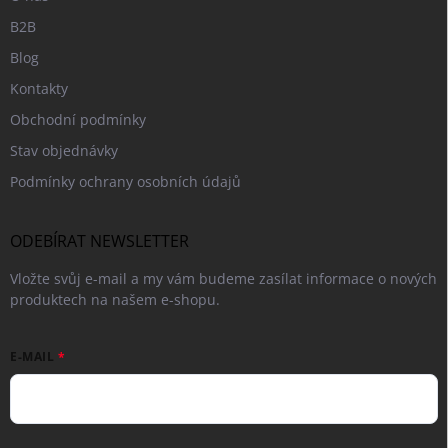
B2B
Blog
Kontakty
Obchodní podmínky
Stav objednávky
Podmínky ochrany osobních údajů
ODEBÍRAT NEWSLETTER
Vložte svůj e-mail a my vám budeme zasílat informace o nových
produktech na našem e-shopu.
E-MAIL