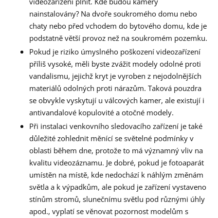
videozařízení plnit. Kde budou kamery
nainstalovány? Na dvoře soukromého domu nebo
chaty nebo před vchodem do bytového domu, kde je
podstatně větší provoz než na soukromém pozemku.
Pokud je riziko úmyslného poškození videozařízení
příliš vysoké, měli byste zvážit modely odolné proti
vandalismu, jejichž kryt je vyroben z nejodolnějších
materiálů odolných proti nárazům. Taková pouzdra
se obvykle vyskytují u válcových kamer, ale existují i
antivandalové kopulovité a otočné modely.
Při instalaci venkovního sledovacího zařízení je také
důležité zohlednit měnící se světelné podmínky v
oblasti během dne, protože to má významný vliv na
kvalitu videozáznamu. Je dobré, pokud je fotoaparát
umístěn na místě, kde nedochází k náhlým změnám
světla a k výpadkům, ale pokud je zařízení vystaveno
stínům stromů, slunečnímu světlu pod různými úhly
apod., vyplatí se věnovat pozornost modelům s