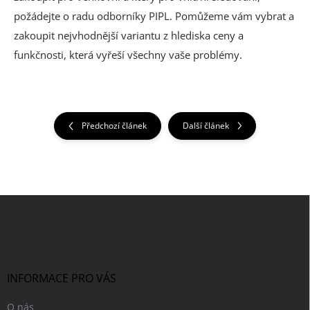
požádejte o radu odborníky PIPL. Pomůžeme vám vybrat a
zakoupit nejvhodnější variantu z hlediska ceny a
funkčnosti, která vyřeší všechny vaše problémy.
Předchozí článek
Další článek
Z
á
p
a
t
í
INFORMACE PRO VÁS
O nás