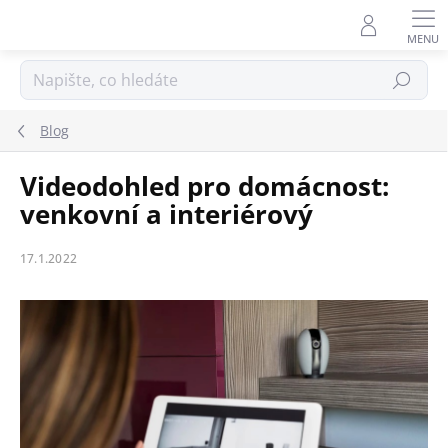
Přejít
na
obsah
Hledat
Blog
Videodohled pro domácnost:
venkovní a interiérový
17.1.2022