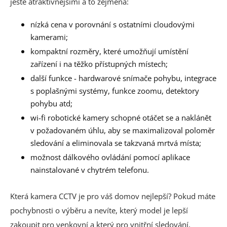
ještě atraktivnějšími a to zejména:
nízká cena v porovnání s ostatními cloudovými
kamerami;
kompaktní rozměry, které umožňují umístění
zařízení i na těžko přístupných místech;
další funkce - hardwarové snímače pohybu, integrace
s poplašnými systémy, funkce zoomu, detektory
pohybu atd;
wi-fi robotické kamery schopné otáčet se a naklánět
v požadovaném úhlu, aby se maximalizoval poloměr
sledování a eliminovala se takzvaná mrtvá místa;
možnost dálkového ovládání pomocí aplikace
nainstalované v chytrém telefonu.
Která kamera CCTV je pro váš domov nejlepší? Pokud máte
pochybnosti o výběru a nevíte, který model je lepší
zakoupit pro venkovní a který pro vnitřní sledování,