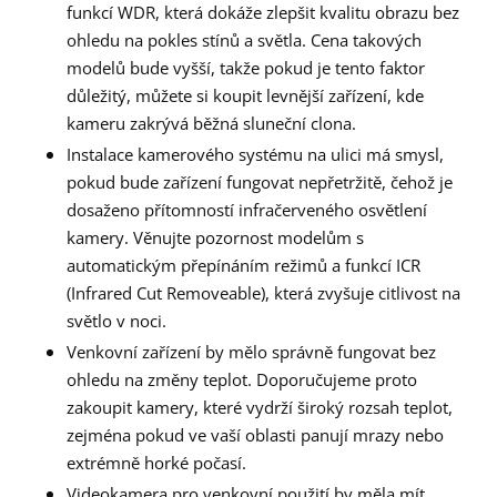
funkcí WDR, která dokáže zlepšit kvalitu obrazu bez
ohledu na pokles stínů a světla. Cena takových
modelů bude vyšší, takže pokud je tento faktor
důležitý, můžete si koupit levnější zařízení, kde
kameru zakrývá běžná sluneční clona.
Instalace kamerového systému na ulici má smysl,
pokud bude zařízení fungovat nepřetržitě, čehož je
dosaženo přítomností infračerveného osvětlení
kamery. Věnujte pozornost modelům s
automatickým přepínáním režimů a funkcí ICR
(Infrared Cut Removeable), která zvyšuje citlivost na
světlo v noci.
Venkovní zařízení by mělo správně fungovat bez
ohledu na změny teplot. Doporučujeme proto
zakoupit kamery, které vydrží široký rozsah teplot,
zejména pokud ve vaší oblasti panují mrazy nebo
extrémně horké počasí.
Videokamera pro venkovní použití by měla mít