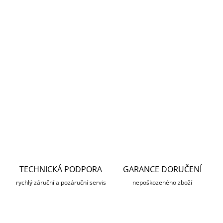
−
+
Přidat do košíku
Zaostřovací páčka určená pro termovizní puškohled Pixfra
Pegasus 50 mm umožňuje rychlé a přesné zaostření i v
obtížných podmínkách. Zajišťuje pohodlnou manipulaci a
stabilitu při používání. Obrázek je ilustrativní.
DETAILNÍ INFORMACE
ZEPTAT SE
HLÍDAT
TECHNICKÁ PODPORA
GARANCE DORUČENÍ
rychlý záruční a pozáruční servis
nepoškozeného zboží