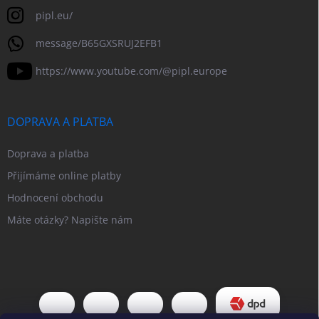
pipl.eu/
message/B65GXSRUJ2EFB1
https://www.youtube.com/@pipl.europe
DOPRAVA A PLATBA
Doprava a platba
Přijímáme online platby
Hodnocení obchodu
Máte otázky? Napište nám