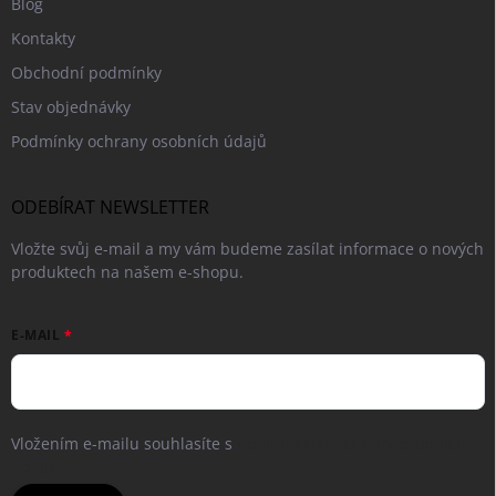
Blog
Kontakty
Obchodní podmínky
Stav objednávky
Podmínky ochrany osobních údajů
ODEBÍRAT NEWSLETTER
Vložte svůj e-mail a my vám budeme zasílat informace o nových
produktech na našem e-shopu.
E-MAIL
Vložením e-mailu souhlasíte s
podmínkami ochrany osobních
údajů