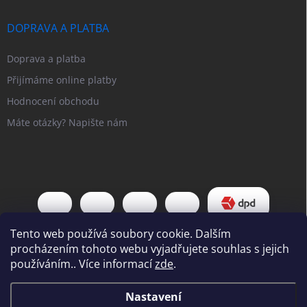
DOPRAVA A PLATBA
Doprava a platba
Přijímáme online platby
Hodnocení obchodu
Máte otázky? Napište nám
Tento web používá soubory cookie. Dalším
procházením tohoto webu vyjadřujete souhlas s jejich
používáním.. Více informací
zde
.
Copyright 2026
Pipl EU
. Všechna práva vyhrazena.
Upravit nastavení
Nastavení
cookies