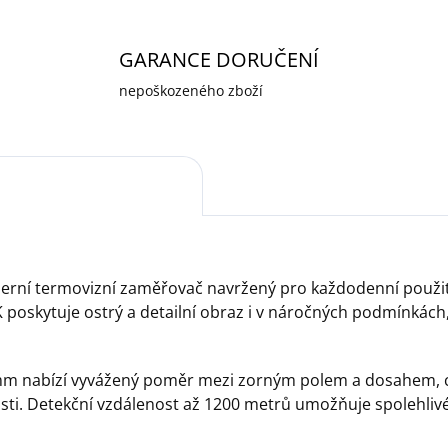
GARANCE DORUČENÍ
nepoškozeného zboží
rní termovizní zaměřovač navržený pro každodenní použití 
mK poskytuje ostrý a detailní obraz i v náročných podmínkách
 mm nabízí vyvážený poměr mezi zorným polem a dosahem, c
osti. Detekční vzdálenost až 1200 metrů umožňuje spolehliv