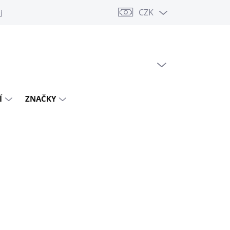
CZK
jů
PRÁZDNÝ KOŠÍK
NÁKUPNÍ
KOŠÍK
Í
ZNAČKY