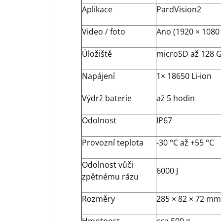
Aplikace
PardVision2
Video / foto
Ano (1920 × 1080
Úložiště
microSD až 128 
Napájení
1× 18650 Li-ion
Výdrž baterie
až 5 hodin
Odolnost
IP67
Provozní teplota
-30 °C až +55 °C
Odolnost vůči
6000 J
zpětnému rázu
Rozměry
285 × 82 × 72 mm