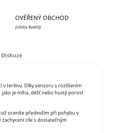
OVĚŘENÝ OBCHOD
jistota kvality
Diskuze
v terénu. Díky senzoru s rozlišením
, jako je mlha, déšť nebo hustý porost
ož oceníte především při pohybu v
é zachycení cíle s dostatečným