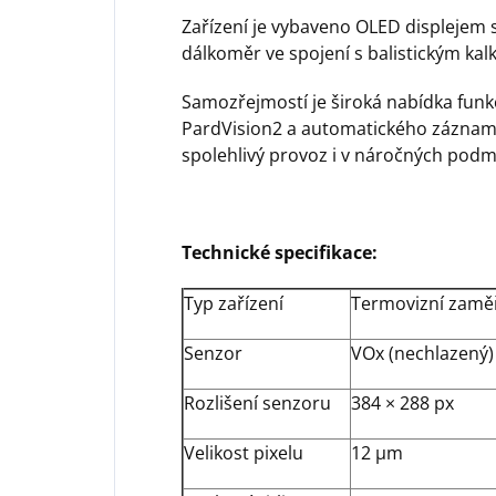
Zařízení je vybaveno OLED displejem s
dálkoměr ve spojení s balistickým kalk
Samozřejmostí je široká nabídka funkcí
PardVision2 a automatického záznamu 
spolehlivý provoz i v náročných podm
Technické specifikace:
Typ zařízení
Termovizní zamě
Senzor
VOx (nechlazený)
Rozlišení senzoru
384 × 288 px
Velikost pixelu
12 μm