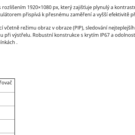
 rozlišením 1920×1080 px, který zajišťuje plynulý a kontrast
ulátorem přispívá k přesnému zaměření a vyšší efektivitě při
 včetně režimu obraz v obraze (PIP), sledování nejteplejšíh
při výstřelu. Robustní konstrukce s krytím IP67 a odolnos
ínkách .
řovač