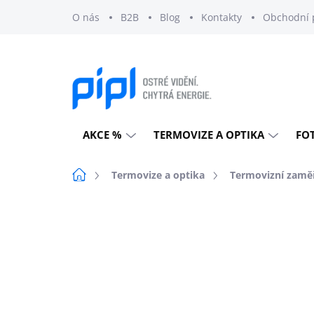
Přejít
O nás
B2B
Blog
Kontakty
Obchodní 
na
obsah
AKCE %
TERMOVIZE A OPTIKA
FO
Domů
Termovize a optika
Termovizní zamě
Neohodnoceno
Podrobnosti h
PIPL SOLARVISION
KLUB