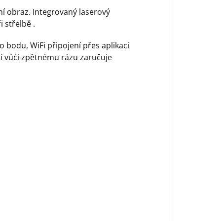
ní obraz. Integrovaný laserový
 střelbě .
o bodu, WiFi připojení přes aplikaci
tí vůči zpětnému rázu zaručuje