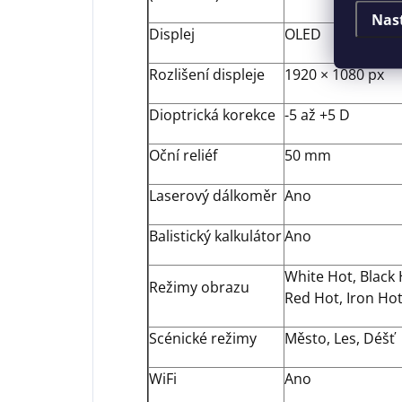
Nas
Displej
OLED
Rozlišení displeje
1920 × 1080 px
Dioptrická korekce
-5 až +5 D
Oční reliéf
50 mm
Laserový dálkoměr
Ano
Balistický kalkulátor
Ano
White Hot, Black 
Režimy obrazu
Red Hot, Iron Hot
Scénické režimy
Město, Les, Déšť
WiFi
Ano