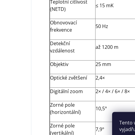
Teplotní citlivost
≤ 15 mK
(NETD)
Obnovovací
50 Hz
frekvence
Detekční
až 1200 m
vzdálenost
Objektiv
25 mm
Optické zvětšení
2,4×
Digitální zoom
2× / 4× / 6× / 8×
Zorné pole
10,5°
(horizontální)
Tento 
Zorné pole
vyjadř
7,9°
(vertikální)