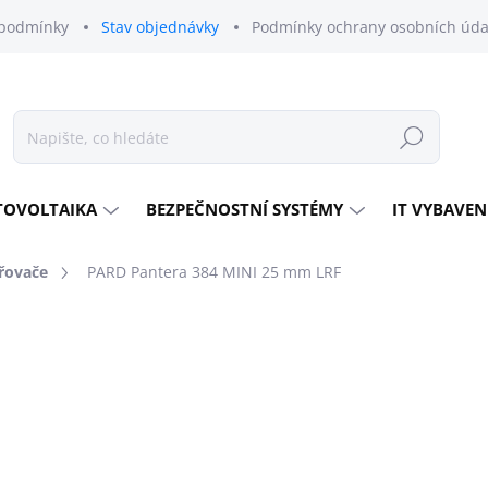
podmínky
Stav objednávky
Podmínky ochrany osobních úda
Hledat
TOVOLTAIKA
BEZPEČNOSTNÍ SYSTÉMY
IT VYBAVEN
řovače
PARD Pantera 384 MINI 25 mm LRF
odnocení
ZNAČKA:
PARD
32 690 Kč
27 017 Kč bez DPH