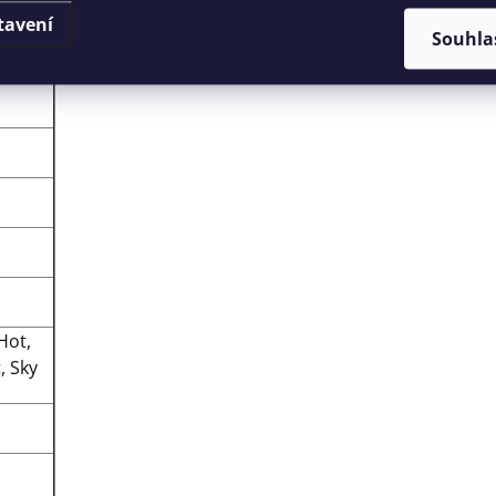
tavení
Souhla
Hot,
, Sky