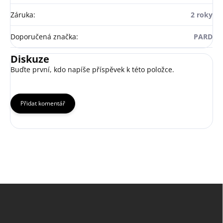
Záruka
:
2 roky
Doporučená značka
:
PARD
Diskuze
Buďte první, kdo napíše příspěvek k této položce.
Přidat komentář
Z
á
p
a