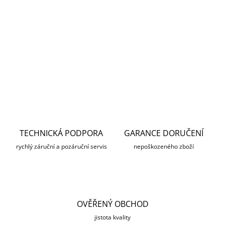
Prodloužená krytka baterie originál od společnosti pro PARD
007 a PARD 008.
DETAILNÍ INFORMACE
ZEPTAT SE
HLÍDAT
TECHNICKÁ PODPORA
GARANCE DORUČENÍ
rychlý záruční a pozáruční servis
nepoškozeného zboží
OVĚŘENÝ OBCHOD
jistota kvality