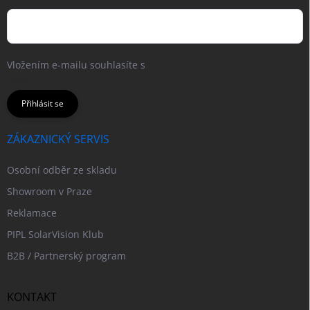
Vložením e-mailu souhlasíte s
podmínkami ochrany osobních
údajů
Přihlásit se
ZÁKAZNICKÝ SERVIS
Osobní odběr ze skladu
Showroom v Praze
Reklamace
PIPL SolarVision Klub
B2B / Partnerský program
KONTAKT