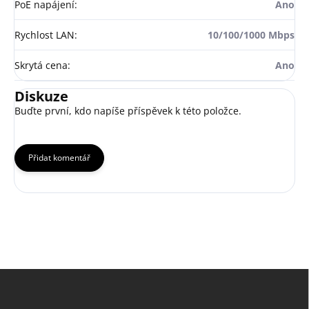
PoE napájení
:
Ano
Rychlost LAN
:
10/100/1000 Mbps
Skrytá cena
:
Ano
Diskuze
Buďte první, kdo napíše příspěvek k této položce.
Přidat komentář
Z
á
p