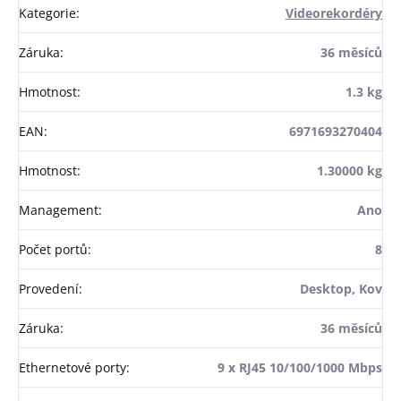
Kategorie
:
Videorekordéry
Záruka
:
36 měsíců
Hmotnost
:
1.3 kg
EAN
:
6971693270404
Hmotnost
:
1.30000 kg
Management
:
Ano
Počet portů
:
8
Provedení
:
Desktop, Kov
Záruka
:
36 měsíců
Ethernetové porty
:
9 x RJ45 10/100/1000 Mbps