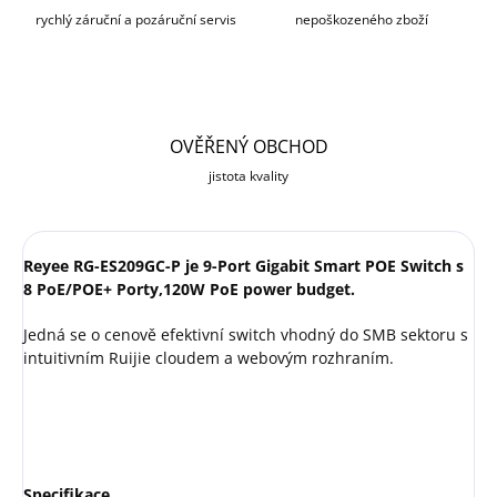
rychlý záruční a pozáruční servis
nepoškozeného zboží
OVĚŘENÝ OBCHOD
jistota kvality
Reyee RG-ES209GC-P je 9-Port Gigabit Smart POE Switch s
8 PoE/POE+ Porty,120W PoE power budget.
Jedná se o cenově efektivní switch vhodný do SMB sektoru s
intuitivním Ruijie cloudem a webovým rozhraním.
Specifikace