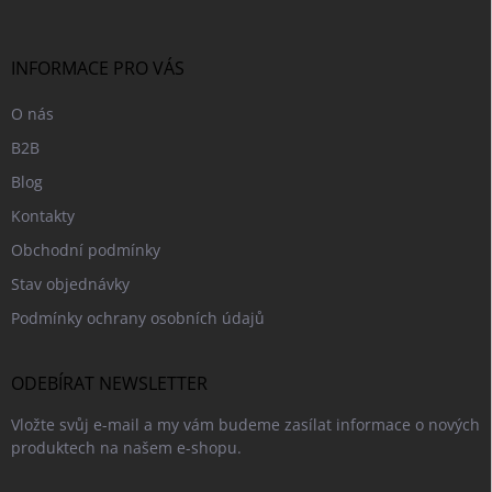
a
t
í
INFORMACE PRO VÁS
O nás
B2B
Blog
Kontakty
Obchodní podmínky
Stav objednávky
Podmínky ochrany osobních údajů
ODEBÍRAT NEWSLETTER
Vložte svůj e-mail a my vám budeme zasílat informace o nových
produktech na našem e-shopu.