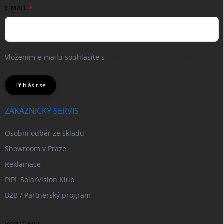
E-MAIL
Vložením e-mailu souhlasíte s
podmínkami ochrany osobních
údajů
Přihlásit se
ZÁKAZNICKÝ SERVIS
Osobní odběr ze skladu
Showroom v Praze
Reklamace
PIPL SolarVision Klub
B2B / Partnerský program