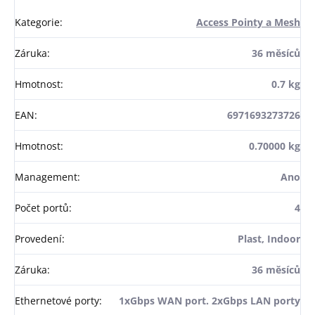
Kategorie
:
Access Pointy a Mesh
Záruka
:
36 měsíců
Hmotnost
:
0.7 kg
EAN
:
6971693273726
Hmotnost
:
0.70000 kg
Management
:
Ano
Počet portů
:
4
Provedení
:
Plast, Indoor
Záruka
:
36 měsíců
Ethernetové porty
:
1xGbps WAN port. 2xGbps LAN porty