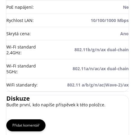
PoE napájení
:
Ne
Rychlost LAN
:
10/100/1000 Mbps
Skrytá cena
:
Ano
Wi-Fi standard
802.11b/g/n/ax dual-chain
2,4GHz
:
Wi-Fi standard
802.11a/n/ac/ax dual-chain
5GHz
:
WiFi standardy
:
802.11 a/b/g/n/ac(Wave-2)/ax
Diskuze
Buďte první, kdo napíše příspěvek k této položce.
Přidat komentář