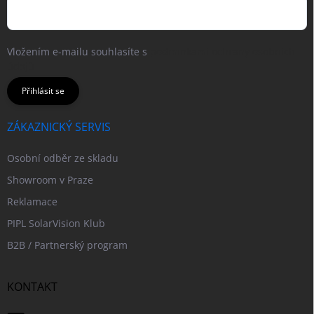
Vložením e-mailu souhlasíte s
podmínkami ochrany osobních
údajů
Přihlásit se
ZÁKAZNICKÝ SERVIS
Osobní odběr ze skladu
Showroom v Praze
Reklamace
PIPL SolarVision Klub
B2B / Partnerský program
KONTAKT