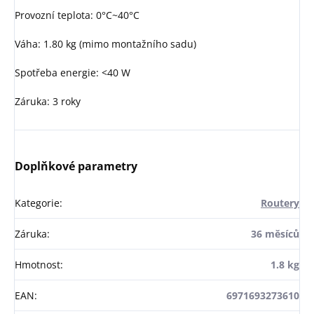
Provozní teplota: 0°C~40°C
Váha: 1.80 kg (mimo montažního sadu)
Spotřeba energie: <40 W
Záruka: 3 roky
Doplňkové parametry
Kategorie
:
Routery
Záruka
:
36 měsíců
Hmotnost
:
1.8 kg
EAN
:
6971693273610