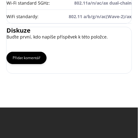
Wi-Fi standard 5GHz
:
802.11a/n/ac/ax dual-chain
WiFi standardy
:
802.11 a/b/g/n/ac(Wave-2)/ax
Diskuze
Buďte první, kdo napíše příspěvek k této položce.
Přidat komentář
Z
á
p
a
t