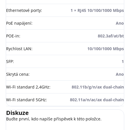
Ethernetové porty
:
1 × RJ45 10/100/1000 Mbps
PoE napájení
:
Ano
POE-in
:
802.3af/at/bt
Rychlost LAN
:
10/100/1000 Mbps
SFP
:
1
Skrytá cena
:
Ano
Wi-Fi standard 2,4GHz
:
802.11b/g/n/ax dual-chain
Wi-Fi standard 5GHz
:
802.11a/n/ac/ax dual-chain
Diskuze
Buďte první, kdo napíše příspěvek k této položce.