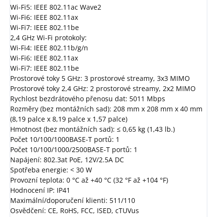
Wi-Fi5: IEEE 802.11ac Wave2
Wi-Fi6: IEEE 802.11ax
Wi-Fi7: IEEE 802.11be
2,4 GHz Wi-Fi protokoly:
Wi-Fi4: IEEE 802.11b/g/n
Wi-Fi6: IEEE 802.11ax
Wi-Fi7: IEEE 802.11be
Prostorové toky 5 GHz: 3 prostorové streamy, 3x3 MIMO
Prostorové toky 2,4 GHz: 2 prostorové streamy, 2x2 MIMO
Rychlost bezdrátového přenosu dat: 5011 Mbps
Rozměry (bez montážních sad): 208 mm x 208 mm x 40 mm
(8,19 palce x 8,19 palce x 1,57 palce)
Hmotnost (bez montážních sad): ≤ 0,65 kg (1,43 lb.)
Počet 10/100/1000BASE-T portů: 1
Počet 10/100/1000/2500BASE-T portů: 1
Napájení: 802.3at PoE, 12V/2.5A DC
Spotřeba energie: < 30 W
Provozní teplota: 0 °C až +40 °C (32 °F až +104 °F)
Hodnocení IP: IP41
Maximální/doporučení klienti: 511/110
Osvědčení: CE, RoHS, FCC, ISED, cTUVus