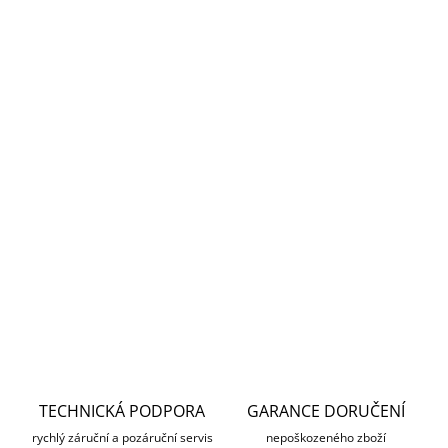
Měrná
SKLADEM U DODAVATELE
cena:
MŮŽEME
DORUČIT DO:
13.8.2026
MOŽNOSTI
DORUČENÍ
−
+
Přidat do košíku
DETAILNÍ INFORMACE
ZEPTAT SE
HLÍDAT
TECHNICKÁ PODPORA
GARANCE DORUČENÍ
rychlý záruční a pozáruční servis
nepoškozeného zboží