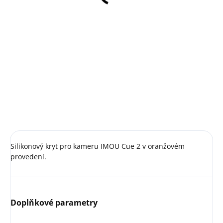
587 Kč bez DPH
Detail
IP kamera CUE 2 přináší živé
sledování ve 2MP (1920 x 1080)
rozlišení v kompresi H.264 nebo
H.265. Citlivý vestavěný
mikrofon umožní zachycení
zvuku a v kombinaci s...
Silikonový kryt pro kameru IMOU Cue 2 v oranžovém
provedení.
Doplňkové parametry