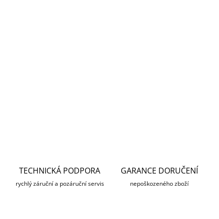
MOŽNOSTI DORUČENÍ
−
+
Přidat do košíku
Silikonový kryt pro kameru IMOU Cue 2 v oranžovém
provedení.
DETAILNÍ INFORMACE
ZEPTAT SE
HLÍDAT
TECHNICKÁ PODPORA
GARANCE DORUČENÍ
rychlý záruční a pozáruční servis
nepoškozeného zboží