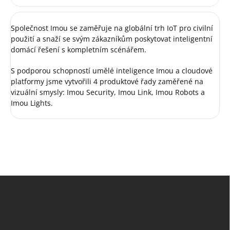
Společnost Imou se zaměřuje na globální trh IoT pro civilní
použití a snaží se svým zákazníkům poskytovat inteligentní
domácí řešení s kompletním scénářem.
S podporou schopností umělé inteligence Imou a cloudové
platformy jsme vytvořili 4 produktové řady zaměřené na
vizuální smysly: Imou Security, Imou Link, Imou Robots a
Imou Lights.
Z
á
p
a
t