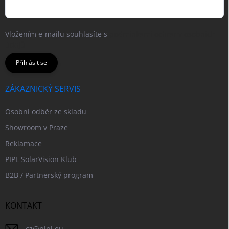
Vložením e-mailu souhlasíte s
podmínkami ochrany osobních
údajů
Přihlásit se
ZÁKAZNICKÝ SERVIS
Osobní odběr ze skladu
Showroom v Praze
Reklamace
PIPL SolarVision Klub
B2B / Partnerský program
KONTAKT
cz
@
pipl.eu