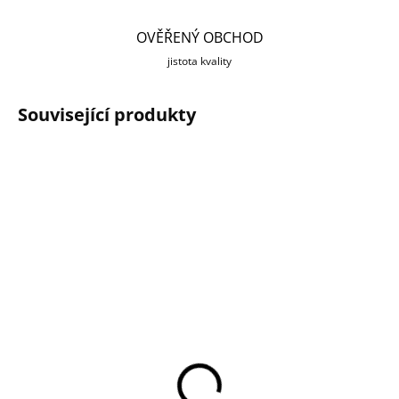
OVĚŘENÝ OBCHOD
jistota kvality
Související produkty
AKCE
PIPL SOLARVISION
KLUB
SKLADEM U DODAVATELE
IMOU IP kamera CUE 2
IPC-C22E
710 Kč