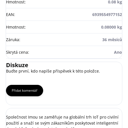
Hmotnost
:
0.08 kg
EAN
:
6939554977152
Hmotnost
:
0.08000 kg
Záruka
:
36 měsíců
Skrytá cena
:
Ano
Diskuze
Buďte první, kdo napíše příspěvek k této položce.
Přidat komentář
Společnost Imou se zaměřuje na globální trh IoT pro civilní
použití a snaží se svým zákazníkům poskytovat inteligentní