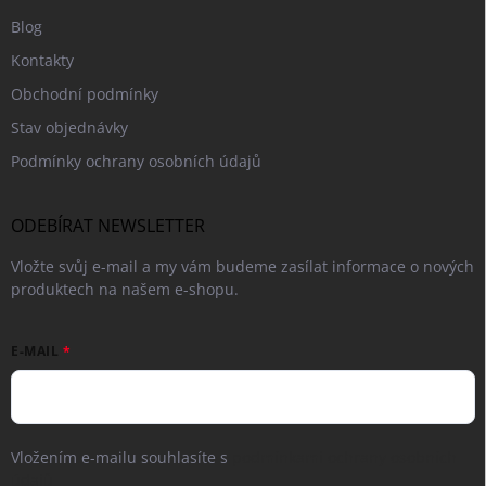
Blog
Kontakty
Obchodní podmínky
Stav objednávky
Podmínky ochrany osobních údajů
ODEBÍRAT NEWSLETTER
Vložte svůj e-mail a my vám budeme zasílat informace o nových
produktech na našem e-shopu.
E-MAIL
Vložením e-mailu souhlasíte s
podmínkami ochrany osobních
údajů