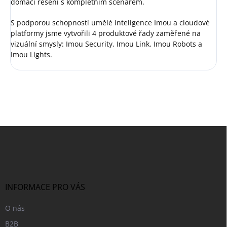
domácí řešení s kompletním scénářem.
S podporou schopností umělé inteligence Imou a cloudové
platformy jsme vytvořili 4 produktové řady zaměřené na
vizuální smysly: Imou Security, Imou Link, Imou Robots a
Imou Lights.
Z
á
p
a
t
í
INFORMACE PRO VÁS
O nás
B2B