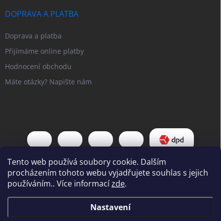
DOPRAVA A PLATBA
Doprava a platba
Přijímáme online platby
Hodnocení obchodu
Máte otázky? Napište nám
Tento web používá soubory cookie. Dalším
procházením tohoto webu vyjadřujete souhlas s jejich
používáním.. Více informací
zde
.
Copyright 2026
Pipl EU
. Všechna práva vyhrazena.
Upravit nastavení
Nastavení
cookies
Vážení zákazníci, Od 31. 7. do 7. 8. bude náš