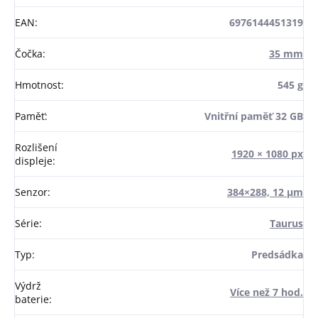
EAN
:
6976144451319
Čočka
:
35 mm
Hmotnost
:
545 g
Paměť
:
Vnitřní paměť 32 GB
Rozlišení
1920 × 1080 px
displeje
:
Senzor
:
384×288, 12 μm
Série
:
Taurus
Typ
:
Predsádka
Výdrž
Více než 7 hod.
baterie
: