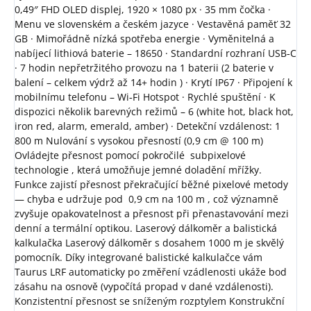
0,49″ FHD OLED displej, 1920 × 1080 px · 35 mm čočka ·
Menu ve slovenském a českém jazyce · Vestavěná paměť 32
GB · Mimořádně nízká spotřeba energie · Vyměnitelná a
nabíjecí lithiová baterie – 18650 · Standardní rozhraní USB‑C
· 7 hodin nepřetržitého provozu na 1 baterii (2 baterie v
balení – celkem výdrž až 14+ hodin ) · Krytí IP67 · Připojení k
mobilnímu telefonu – Wi‑Fi Hotspot · Rychlé spuštění · K
dispozici několik barevných režimů – 6 (white hot, black hot,
iron red, alarm, emerald, amber) · Detekční vzdálenost: 1
800 m Nulování s vysokou přesností (0,9 cm @ 100 m)
Ovládejte přesnost pomocí pokročilé subpixelové
technologie , která umožňuje jemné doladění mřížky.
Funkce zajistí přesnost překračující běžné pixelové metody
— chyba e udržuje pod 0,9 cm na 100 m , což významně
zvyšuje opakovatelnost a přesnost při přenastavování mezi
denní a termální optikou. Laserový dálkoměr a balistická
kalkulačka Laserový dálkoměr s dosahem 1000 m je skvělý
pomocník. Díky integrované balistické kalkulačce vám
Taurus LRF automaticky po změření vzádlenosti ukáže bod
zásahu na osnově (vypočítá propad v dané vzdálenosti).
Konzistentní přesnost se sníženým rozptylem Konstrukční