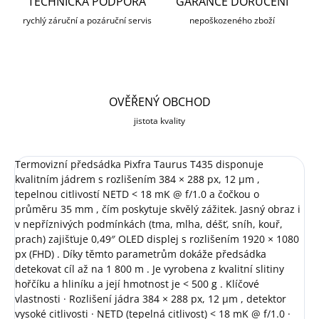
TECHNICKÁ PODPORA
GARANCE DORUČENÍ
rychlý záruční a pozáruční servis
nepoškozeného zboží
OVĚŘENÝ OBCHOD
jistota kvality
Termovizní předsádka Pixfra Taurus T435 disponuje
kvalitním jádrem s rozlišením 384 × 288 px, 12 μm ,
tepelnou citlivostí NETD < 18 mK @ f/1.0 a čočkou o
průměru 35 mm , čím poskytuje skvělý zážitek. Jasný obraz i
v nepříznivých podmínkách (tma, mlha, déšť, sníh, kouř,
prach) zajišťuje 0,49″ OLED displej s rozlišením 1920 × 1080
px (FHD) . Díky těmto parametrům dokáže předsádka
detekovat cíl až na 1 800 m . Je vyrobena z kvalitní slitiny
hořčíku a hliníku a její hmotnost je < 500 g . Klíčové
vlastnosti · Rozlišení jádra 384 × 288 px, 12 μm , detektor
vysoké citlivosti · NETD (tepelná citlivost) < 18 mK @ f/1.0 ·