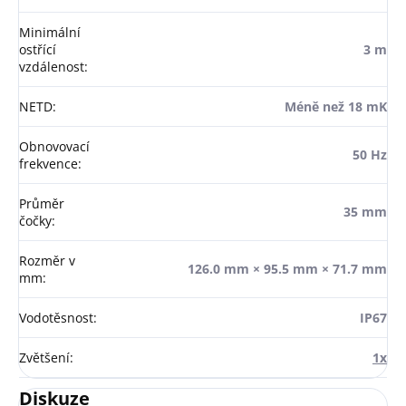
Minimální
ostřící
3 m
vzdálenost
:
NETD
:
Méně než 18 mK
Obnovovací
50 Hz
frekvence
:
Průměr
35 mm
čočky
:
Rozměr v
126.0 mm × 95.5 mm × 71.7 mm
mm
:
Vodotěsnost
:
IP67
Zvětšení
:
1x
Diskuze