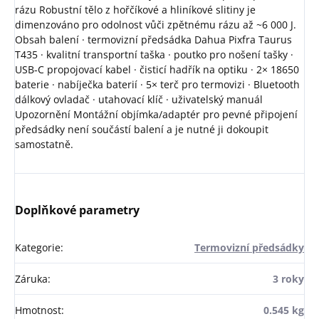
rázu Robustní tělo z hořčíkové a hliníkové slitiny je
dimenzováno pro odolnost vůči zpětnému rázu až ~6 000 J.
Obsah balení · termovizní předsádka Dahua Pixfra Taurus
T435 · kvalitní transportní taška · poutko pro nošení tašky ·
USB‑C propojovací kabel · čisticí hadřík na optiku · 2× 18650
baterie · nabíječka baterií · 5× terč pro termovizi · Bluetooth
dálkový ovladač · utahovací klíč · uživatelský manuál
Upozornění Montážní objímka/adaptér pro pevné připojení
předsádky není součástí balení a je nutné ji dokoupit
samostatně.
Doplňkové parametry
Kategorie
:
Termovizní předsádky
Záruka
:
3 roky
Hmotnost
:
0.545 kg