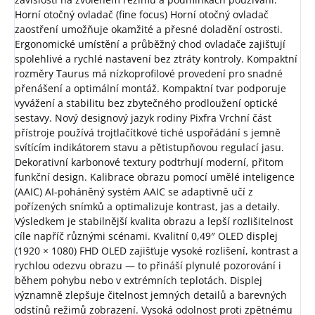
Horní otočný ovladač (fine focus) Horní otočný ovladač
zaostření umožňuje okamžité a přesné doladění ostrosti.
Ergonomické umístění a průběžný chod ovladače zajišťují
spolehlivé a rychlé nastavení bez ztráty kontroly. Kompaktní
rozměry Taurus má nízkoprofilové provedení pro snadné
přenášení a optimální montáž. Kompaktní tvar podporuje
vyvážení a stabilitu bez zbytečného prodloužení optické
sestavy. Nový designový jazyk rodiny Pixfra Vrchní část
přístroje používá trojtlačítkové tiché uspořádání s jemně
svítícím indikátorem stavu a pětistupňovou regulací jasu.
Dekorativní karbonové textury podtrhují moderní, přitom
funkční design. Kalibrace obrazu pomocí umělé inteligence
(AAIC) AI‑poháněný systém AAIC se adaptivně učí z
pořízených snímků a optimalizuje kontrast, jas a detaily.
Výsledkem je stabilnější kvalita obrazu a lepší rozlišitelnost
cíle napříč různými scénami. Kvalitní 0,49″ OLED displej
(1920 × 1080) FHD OLED zajišťuje vysoké rozlišení, kontrast a
rychlou odezvu obrazu — to přináší plynulé pozorování i
během pohybu nebo v extrémních teplotách. Displej
významně zlepšuje čitelnost jemných detailů a barevných
odstínů režimů zobrazení. Vysoká odolnost proti zpětnému