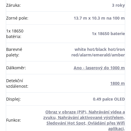
Záruka
:
3 roky
Zorné pole
:
13.7 m x 10.3 m na 100 m
1x 18650
1x 18650 baterie
batéria
:
Barevné
white hot/black hot/iron
palety
:
red/alarm/emerald/amber
Dálkoměr
:
Ano - laserový do 1000 m
Detekční
1800 m
vzdálenost
:
Displej
:
0.49 palce OLED
Obraz v obraze (PiP), Nahrávání videa a
zvuku, Nahrávání aktivované výstřelem,
Funkce
:
Sledování Hot Spot, Ovládání přes Wifi
aplikaci,