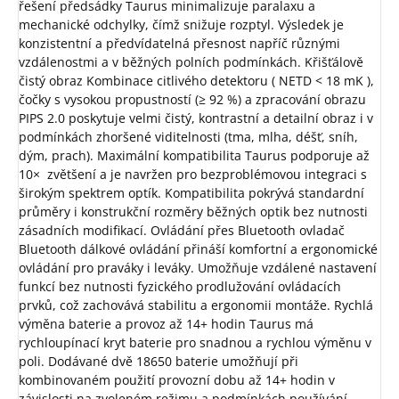
řešení předsádky Taurus minimalizuje paralaxu a
mechanické odchylky, čímž snižuje rozptyl. Výsledek je
konzistentní a předvídatelná přesnost napříč různými
vzdálenostmi a v běžných polních podmínkách. Křišťálově
čistý obraz Kombinace citlivého detektoru ( NETD < 18 mK ),
čočky s vysokou propustností (≥ 92 %) a zpracování obrazu
PIPS 2.0 poskytuje velmi čistý, kontrastní a detailní obraz i v
podmínkách zhoršené viditelnosti (tma, mlha, déšť, sníh,
dým, prach). Maximální kompatibilita Taurus podporuje až
10× zvětšení a je navržen pro bezproblémovou integraci s
širokým spektrem optík. Kompatibilita pokrývá standardní
průměry i konstrukční rozměry běžných optik bez nutnosti
zásadních modifikací. Ovládání přes Bluetooth ovladač
Bluetooth dálkové ovládání přináší komfortní a ergonomické
ovládání pro praváky i leváky. Umožňuje vzdálené nastavení
funkcí bez nutnosti fyzického prodlužování ovládacích
prvků, což zachovává stabilitu a ergonomii montáže. Rychlá
výměna baterie a provoz až 14+ hodin Taurus má
rychloupínací kryt baterie pro snadnou a rychlou výměnu v
poli. Dodávané dvě 18650 baterie umožňují při
kombinovaném použití provozní dobu až 14+ hodin v
závislosti na zvoleném režimu a podmínkách používání.