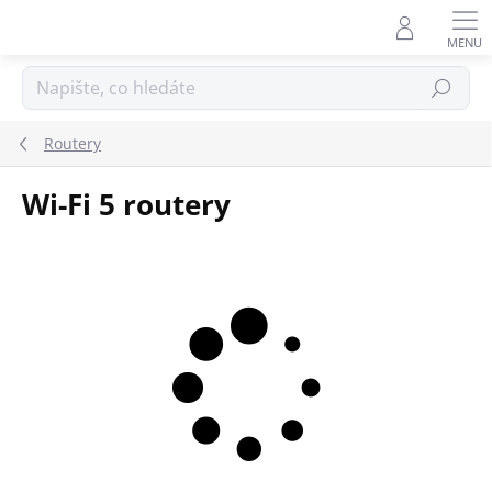
Přejít
na
obsah
Hledat
Routery
Wi-Fi 5 routery