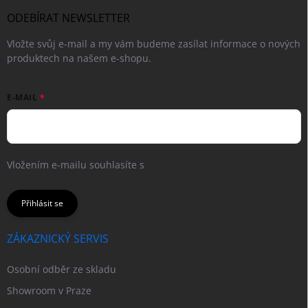
ODEBÍRAT NEWSLETTER
Vložte svůj e-mail a my vám budeme zasílat informace o nových
produktech na našem e-shopu.
E-MAIL
Vložením e-mailu souhlasíte s
podmínkami ochrany osobních
údajů
Přihlásit se
ZÁKAZNICKÝ SERVIS
Osobní odběr ze skladu
Showroom v Praze