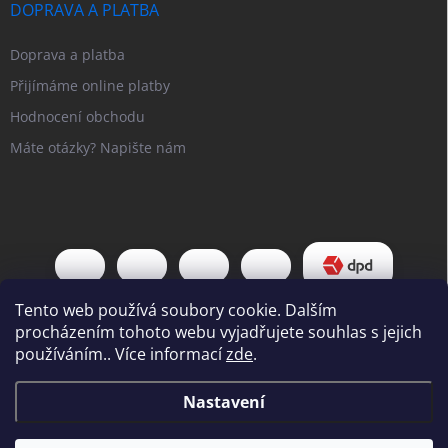
DOPRAVA A PLATBA
Doprava a platba
Přijímáme online platby
Hodnocení obchodu
Máte otázky? Napište nám
Tento web používá soubory cookie. Dalším
procházením tohoto webu vyjadřujete souhlas s jejich
používáním.. Více informací
zde
.
Copyright 2026
Pipl EU
. Všechna práva vyhrazena.
Upravit nastavení
Nastavení
cookies
Vážení zákazníci, Od 31. 7. do 7. 8. bude náš
Vytvořil Shoptet
showroom uzavřen pro osobní návštěvy. Odesílání